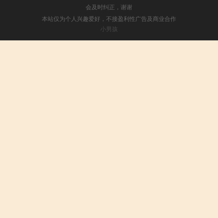
会及时纠正，谢谢
本站仅为个人兴趣爱好，不接盈利性广告及商业合作
小男孩