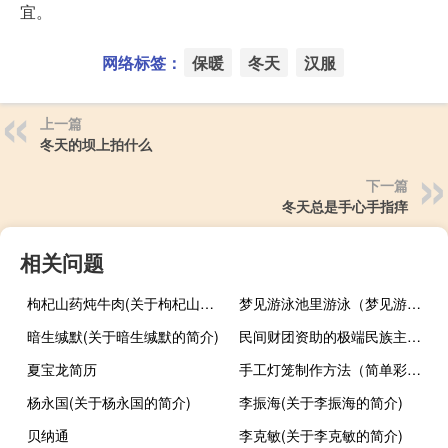
宜。
网络标签：
保暖
冬天
汉服
上一篇
冬天的坝上拍什么
下一篇
冬天总是手心手指痒
相关问题
枸杞山药炖牛肉(关于枸杞山药炖牛肉的简介)
梦见游泳池里游泳（梦见游泳池）
暗生缄默(关于暗生缄默的简介)
民间财团资助的极端民族主义亚速海阵营是什么组织？
夏宝龙简历
手工灯笼制作方法（简单彩色折纸小灯笼亲子同乐）
杨永国(关于杨永国的简介)
李振海(关于李振海的简介)
贝纳通
李克敏(关于李克敏的简介)