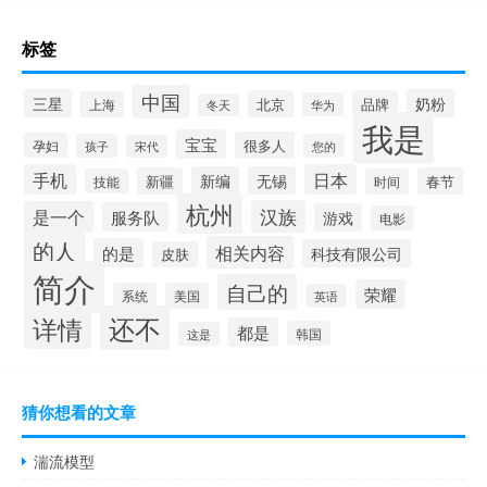
标签
中国
三星
奶粉
北京
品牌
上海
华为
冬天
我是
宝宝
很多人
孕妇
孩子
您的
宋代
手机
日本
新编
无锡
新疆
春节
技能
时间
杭州
汉族
是一个
服务队
游戏
电影
的人
相关内容
的是
科技有限公司
皮肤
简介
自己的
荣耀
系统
美国
英语
还不
详情
都是
韩国
这是
猜你想看的文章
湍流模型