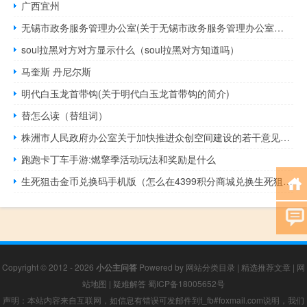
广西宜州
无锡市政务服务管理办公室(关于无锡市政务服务管理办公室的简介)
soul拉黑对方对方显示什么（soul拉黑对方知道吗）
马奎斯 丹尼尔斯
明代白玉龙首带钩(关于明代白玉龙首带钩的简介)
替怎么读（替组词）
株洲市人民政府办公室关于加快推进众创空间建设的若干意见(关于株洲市人民政府办公室关于加快推进众创空间建设的若干意见的简介)
跑跑卡丁车手游:燃擎季活动玩法和奖励是什么
生死狙击金币兑换码手机版（怎么在4399积分商城兑换生死狙击的金币）
Copyright © 2012 - 2026
小公主问答
Powered by
网站分类目录
|
精选推荐文章
|
网
站地图
|
疑难解答
蜀ICP备18005652号
声明：本站内容来自互联网，如信息有错误可发邮件到f_fb#foxmail.com说明，我们