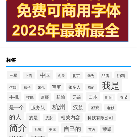
标签
中国
三星
奶粉
北京
品牌
上海
华为
冬天
我是
宝宝
很多人
孕妇
孩子
您的
宋代
手机
日本
新编
无锡
新疆
春节
技能
时间
杭州
汉族
是一个
服务队
游戏
电影
的人
相关内容
的是
科技有限公司
皮肤
简介
自己的
荣耀
系统
美国
英语