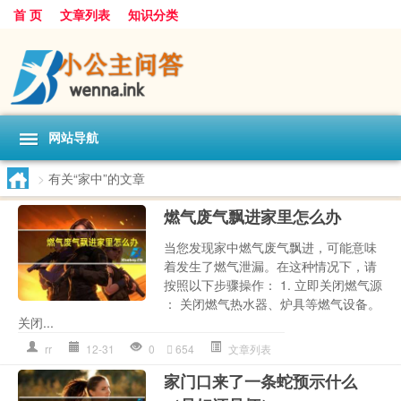
首 页
文章列表
知识分类
网站导航
>
有关“家中”的文章
燃气废气飘进家里怎么办
当您发现家中燃气废气飘进，可能意味
着发生了燃气泄漏。在这种情况下，请
按照以下步骤操作： 1. 立即关闭燃气源
： 关闭燃气热水器、炉具等燃气设备。
关闭...
rr
12-31
0
654
文章列表
家门口来了一条蛇预示什么