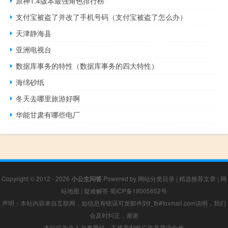
原神1.4版本最强角色排行榜
支付宝被盗了并改了手机号码（支付宝被盗了怎么办）
天津静海县
亚洲电视台
数据库事务的特性（数据库事务的四大特性）
海绵砂纸
冬天去哪里旅游好啊
华能甘肃有哪些电厂
Copyright © 2012 - 2026
小公主问答
Powered by
网站分类目录
|
精选推荐文章
|
网
站地图
|
疑难解答
蜀ICP备18005652号
声明：本站内容来自互联网，如信息有错误可发邮件到f_fb#foxmail.com说明，我们
会及时纠正，谢谢
本站仅为个人兴趣爱好，不接盈利性广告及商业合作