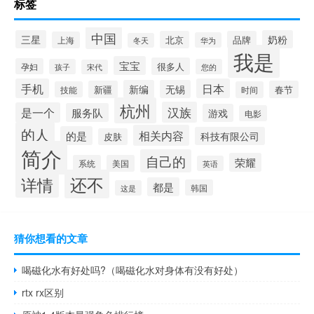
标签
中国
三星
奶粉
北京
品牌
上海
华为
冬天
我是
宝宝
很多人
孕妇
孩子
您的
宋代
手机
日本
新编
无锡
新疆
春节
技能
时间
杭州
汉族
是一个
服务队
游戏
电影
的人
相关内容
的是
科技有限公司
皮肤
简介
自己的
荣耀
系统
美国
英语
还不
详情
都是
韩国
这是
猜你想看的文章
喝磁化水有好处吗?（喝磁化水对身体有没有好处）
rtx rx区别