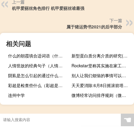
上一篇
机甲爱丽丝角色排行 机甲爱丽丝谁最强
下一篇
属于猪运势书2021的后半部分
相关问题
什么的朝霞填合适词语（什么的朝霞）
新型蛋白质分离介质的研究(关于新型蛋白质分离介质的研究的简介)
人情世故的经典句子（人情世故的经典句子）
Rockstar坚称其实施在家工作的计划不会影响其游戏或支持
阴虱是怎么引起的通过什么途径传播的（阴虱是怎么引起的）
别人让我们烦恼的事情可以教我们了解自己
彩超是检查些什么（彩超是检查什么的）
天天爱消除:6月8日摇滚箭塔攻击范围介绍
连州中学
微博经常访问排序规则（微博经常访问排序规则）
☚