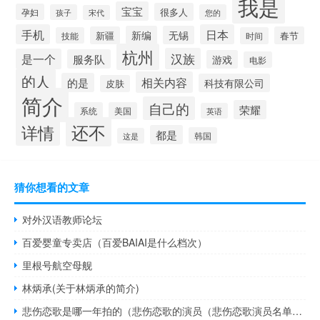
我是
宝宝
很多人
孕妇
孩子
您的
宋代
手机
日本
新编
无锡
新疆
春节
技能
时间
杭州
汉族
是一个
服务队
游戏
电影
的人
相关内容
的是
科技有限公司
皮肤
简介
自己的
荣耀
系统
美国
英语
还不
详情
都是
韩国
这是
猜你想看的文章
对外汉语教师论坛
百爱婴童专卖店（百爱BAIAI是什么档次）
里根号航空母舰
林炳承(关于林炳承的简介)
悲伤恋歌是哪一年拍的（悲伤恋歌的演员（悲伤恋歌演员名单））