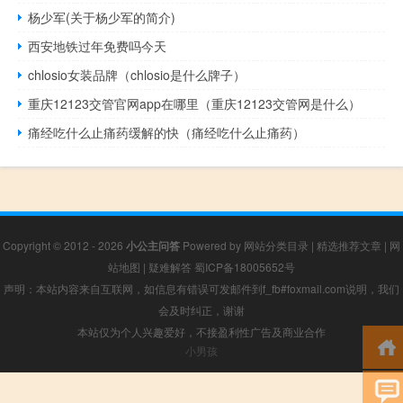
杨少军(关于杨少军的简介)
西安地铁过年免费吗今天
chlosio女装品牌（chlosio是什么牌子）
重庆12123交管官网app在哪里（重庆12123交管网是什么）
痛经吃什么止痛药缓解的快（痛经吃什么止痛药）
Copyright © 2012 - 2026
小公主问答
Powered by
网站分类目录
|
精选推荐文章
|
网
站地图
|
疑难解答
蜀ICP备18005652号
声明：本站内容来自互联网，如信息有错误可发邮件到f_fb#foxmail.com说明，我们
会及时纠正，谢谢
本站仅为个人兴趣爱好，不接盈利性广告及商业合作
小男孩