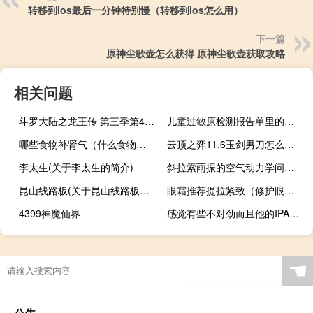
转移到ios最后一分钟特别慢（转移到ios怎么用）
下一篇
原神尘歌壶怎么获得 原神尘歌壶获取攻略
相关问题
斗罗大陆之龙王传 第三季第4组(关于斗罗大陆之龙王传 第三季第4组的简介)
儿童过敏原检测报告单里的蟑螂（儿童过敏原检测报告单怎么看）
哪些食物补肾气（什么食物补肾气最好）
云顶之弈11.6玉剑男刀怎么玩 云顶之弈11.6玉剑男刀阵容攻略
李太生(关于李太生的简介)
斜拉索雨振的空气动力学问题(关于斜拉索雨振的空气动力学问题的简介)
昆山线路板(关于昆山线路板的简介)
眼霜推荐提拉紧致（修护眼霜怎么用）
4399神魔仙界
感觉有些不对劲而且他的IPAD上还有PLENTYOFFISH应用程序帮助
☚