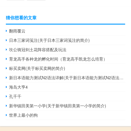
猜你想看的文章
翻雨覆云
日本三家词笺注(关于日本三家词笺注的简介)
坎公骑冠剑土花阵容搭配及玩法
育龙高手各种龙的孵化时间（育龙高手凯龙怎么培育）
标买卖网(关于标买卖网的简介)
新日本语能力测试N2语法详解(关于新日本语能力测试N2语法详解的简介)
海岛大亨4
孔千千
新华镇田美第一小学(关于新华镇田美第一小学的简介)
世界上最小的狗