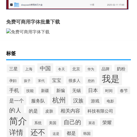
免费可商用字体批量下载
标签
中国
三星
奶粉
北京
品牌
上海
华为
冬天
我是
宝宝
很多人
孕妇
孩子
您的
宋代
手机
日本
新编
无锡
新疆
春节
技能
时间
杭州
汉族
是一个
服务队
游戏
电影
的人
相关内容
的是
科技有限公司
皮肤
简介
自己的
荣耀
系统
美国
英语
还不
详情
都是
韩国
这是