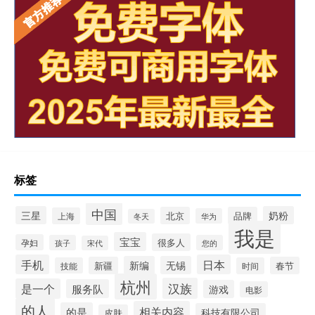
标签
中国
三星
奶粉
北京
品牌
上海
华为
冬天
我是
宝宝
很多人
孕妇
孩子
您的
宋代
手机
日本
新编
无锡
新疆
春节
技能
时间
杭州
汉族
是一个
服务队
游戏
电影
的人
相关内容
的是
科技有限公司
皮肤