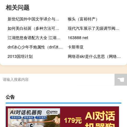
相关问题
新世纪国外中国文学译介与研究文情报告·北美卷(2004—2006)(关于新世纪国外中国文学译介与研究文情报告·北美卷(2004—2006)的简介)
猴头（富裕特产）
如何美白祛斑（多种方法可以尝试）
现代汽车展示了无级调节阀持续时间的发动机技术
江湖悠悠食谱配方大全 江湖悠悠食谱一览
163888 net
dnf冰心少年手炮属性（dnf冰心）
卡斯蒂亚
2013国培计划
网络语skr是什么意思（网络语skr是啥意思）
☚
公告