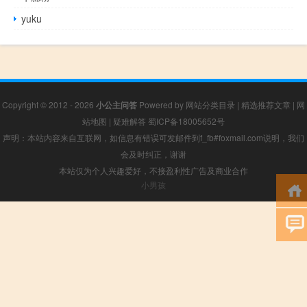
yuku
Copyright © 2012 - 2026
小公主问答
Powered by
网站分类目录
|
精选推荐文章
|
网
站地图
|
疑难解答
蜀ICP备18005652号
声明：本站内容来自互联网，如信息有错误可发邮件到f_fb#foxmail.com说明，我们
会及时纠正，谢谢
本站仅为个人兴趣爱好，不接盈利性广告及商业合作
小男孩