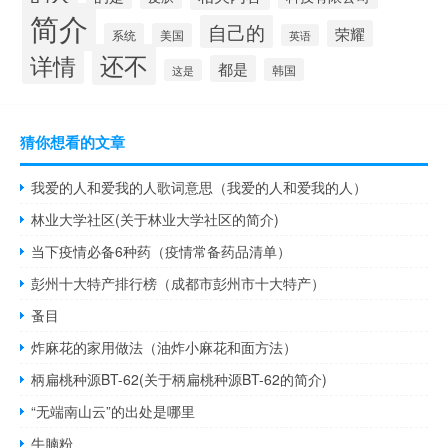
简介
自己的
荣耀
系统
美国
英语
还不
详情
都是
韩国
这是
猜你想看的文章
我爱的人和爱我的人歌词意思（我爱的人和爱我的人）
林业大学社区(关于林业大学社区的简介)
当下疫情必备6种药（疫情常备药品清单）
彭州十大特产排行榜（成都市彭州市十大特产）
蚤目
炸麻花的家用做法（油炸小麻花和面方法）
柄扁桃种源BT-62(关于柄扁桃种源BT-62的简介)
“无端南山云”的出处是哪里
牛腩粉