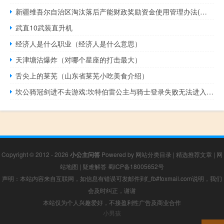
新疆维吾尔自治区淘汰落后产能财政奖励资金使用管理办法(关于新疆维吾尔自治区淘汰落后产能财政奖励资金使用管理办法的简介)
武直10武装直升机
经济人是什么职业（经济人是什么意思）
天津塘沽爆炸（对哪个星座的打击最大）
舌尖上的莱芜（山东省莱芜小吃美食介绍）
坎公骑冠剑进不去游戏:坎特伯雷公主与骑士登录失败无法进入怎么办
Copyright © 2012 - 2026
小公主问答
Powered by
网站分类目录
|
精选推荐文章
|
网
站地图
|
疑难解答
蜀ICP备18005652号
声明：本站内容来自互联网，如信息有错误可发邮件到f_fb#foxmail.com说明，我们
会及时纠正，谢谢
本站仅为个人兴趣爱好，不接盈利性广告及商业合作
小男孩