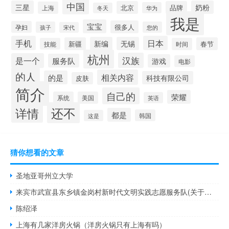
中国
三星
奶粉
北京
品牌
上海
华为
冬天
我是
宝宝
很多人
孕妇
孩子
您的
宋代
手机
日本
新编
无锡
新疆
春节
技能
时间
杭州
汉族
是一个
服务队
游戏
电影
的人
相关内容
的是
科技有限公司
皮肤
简介
自己的
荣耀
系统
美国
英语
还不
详情
都是
韩国
这是
猜你想看的文章
圣地亚哥州立大学
来宾市武宣县东乡镇金岗村新时代文明实践志愿服务队(关于来宾市武宣县东乡镇金岗村新时代文明实践志愿服务队的简介)
陈绍泽
上海有几家洋房火锅（洋房火锅只有上海有吗）