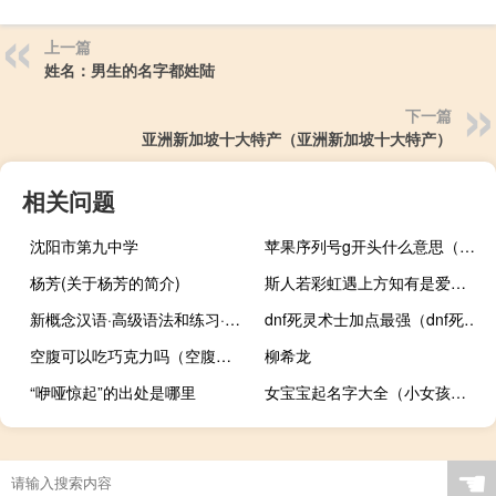
上一篇
姓名：男生的名字都姓陆
下一篇
亚洲新加坡十大特产（亚洲新加坡十大特产）
相关问题
沈阳市第九中学
苹果序列号g开头什么意思（苹果序列号g开头意思是什么）
杨芳(关于杨芳的简介)
斯人若彩虹遇上方知有是爱情句吗（斯人若彩虹,遇上方知有是啥意思）
新概念汉语·高级语法和练习·高级课本(关于新概念汉语·高级语法和练习·高级课本的简介)
dnf死灵术士加点最强（dnf死灵术士加点）
空腹可以吃巧克力吗（空腹可以吃巧克力）
柳希龙
“咿哑惊起”的出处是哪里
女宝宝起名字大全（小女孩起名字大全免费）
☚