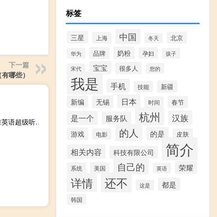
标签
中国
三星
北京
上海
冬天
奶粉
品牌
孕妇
华为
孩子
下一篇
宝宝
很多人
您的
宋代
（有哪些）
我是
手机
新疆
技能
日本
新编
无锡
春节
时间
杭州
汉族
是一个
服务队
新标准英语超级听说读写 第8册供三年级起始用(关于新标准英语超级听说读写 第8册供三年级起始用的简介)
的人
的是
游戏
电影
皮肤
简介
相关内容
科技有限公司
自己的
荣耀
系统
美国
英语
还不
详情
都是
这是
韩国