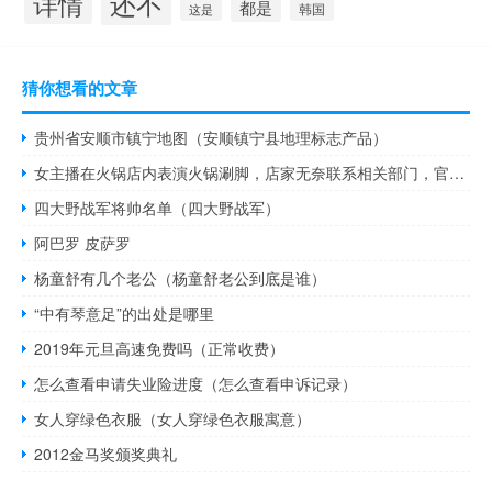
还不
详情
都是
韩国
这是
猜你想看的文章
贵州省安顺市镇宁地图（安顺镇宁县地理标志产品）
女主播在火锅店内表演火锅涮脚，店家无奈联系相关部门，官方封禁！
四大野战军将帅名单（四大野战军）
阿巴罗 皮萨罗
杨童舒有几个老公（杨童舒老公到底是谁）
“中有琴意足”的出处是哪里
2019年元旦高速免费吗（正常收费）
怎么查看申请失业险进度（怎么查看申诉记录）
女人穿绿色衣服（女人穿绿色衣服寓意）
2012金马奖颁奖典礼