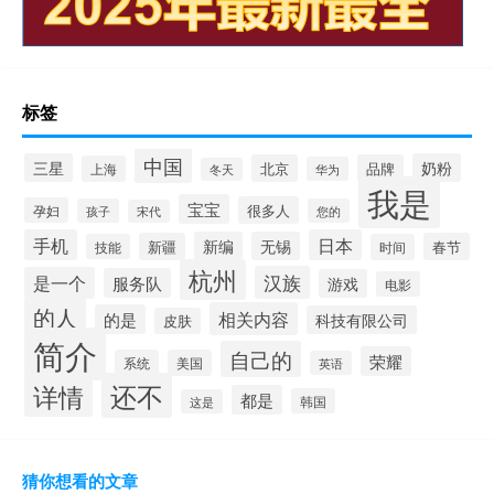
标签
中国
三星
奶粉
北京
品牌
上海
华为
冬天
我是
宝宝
很多人
孕妇
孩子
您的
宋代
手机
日本
新编
无锡
新疆
春节
技能
时间
杭州
汉族
是一个
服务队
游戏
电影
的人
相关内容
的是
科技有限公司
皮肤
简介
自己的
荣耀
系统
美国
英语
还不
详情
都是
韩国
这是
猜你想看的文章