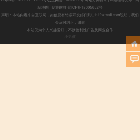
站地图
|
疑难解答
蜀ICP备18005652号
声明：本站内容来自互联网，如信息有错误可发邮件到f_fb#foxmail.com说明，我们
会及时纠正，谢谢
本站仅为个人兴趣爱好，不接盈利性广告及商业合作
小男孩