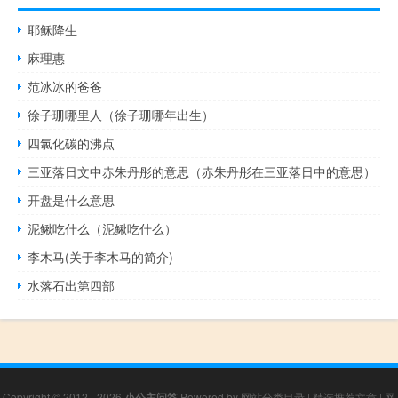
耶稣降生
麻理惠
范冰冰的爸爸
徐子珊哪里人（徐子珊哪年出生）
四氯化碳的沸点
三亚落日文中赤朱丹彤的意思（赤朱丹彤在三亚落日中的意思）
开盘是什么意思
泥鳅吃什么（泥鳅吃什么）
李木马(关于李木马的简介)
水落石出第四部
Copyright © 2012 - 2026
小公主问答
Powered by
网站分类目录
|
精选推荐文章
|
网