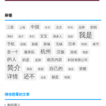
标签
中国
三星
奶粉
北京
品牌
上海
华为
冬天
我是
宝宝
很多人
孕妇
孩子
您的
宋代
手机
日本
新编
无锡
新疆
春节
技能
时间
杭州
汉族
是一个
服务队
游戏
电影
的人
相关内容
的是
科技有限公司
皮肤
简介
自己的
荣耀
系统
美国
英语
还不
详情
都是
韩国
这是
猜你想看的文章
翻雨覆云