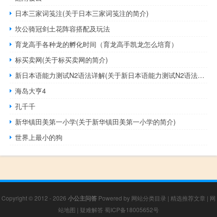
日本三家词笺注(关于日本三家词笺注的简介)
坎公骑冠剑土花阵容搭配及玩法
育龙高手各种龙的孵化时间（育龙高手凯龙怎么培育）
标买卖网(关于标买卖网的简介)
新日本语能力测试N2语法详解(关于新日本语能力测试N2语法详解的简介)
海岛大亨4
孔千千
新华镇田美第一小学(关于新华镇田美第一小学的简介)
世界上最小的狗
Copyright © 2012 - 2026
小公主问答
Powered by
网站分类目录
|
精选推荐文章
|
网
站地图
|
疑难解答
蜀ICP备18005652号