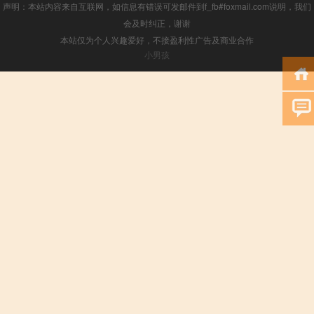
声明：本站内容来自互联网，如信息有错误可发邮件到f_fb#foxmail.com说明，我们
会及时纠正，谢谢
本站仅为个人兴趣爱好，不接盈利性广告及商业合作
小男孩