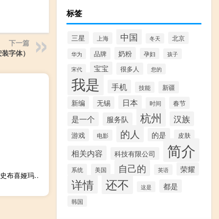
标签
中国
三星
北京
上海
冬天
下一篇
安装字体）
奶粉
品牌
孕妇
华为
孩子
宝宝
很多人
您的
宋代
我是
手机
新疆
技能
日本
新编
无锡
春节
时间
杭州
汉族
是一个
服务队
的人
的是
游戏
电影
皮肤
简介
相关内容
科技有限公司
自己的
荣耀
系统
美国
英语
历史上的布喜娅玛拉是谁（布喜娅玛拉是谁东哥格格真实历史布喜娅玛拉）
还不
详情
都是
这是
韩国