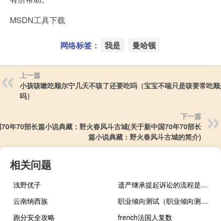
MSDN工具下载
网络标签：
我是
曼哈顿
上一篇
小孩咳嗽吃顺尔宁几天不咳了还要吃吗（宝宝不喘只是咳要常吃顺
吗）
下一篇
70年70部长篇小说典藏：野火春风斗古城(关于新中国70年70部长
篇小说典藏：野火春风斗古城的简介)
相关问题
浅野优子
遗产继承提起诉讼的流程是如何的
云南纳西族
职业倾向测试（职业倾向测试）
跑分安全攻略
french法国人复数