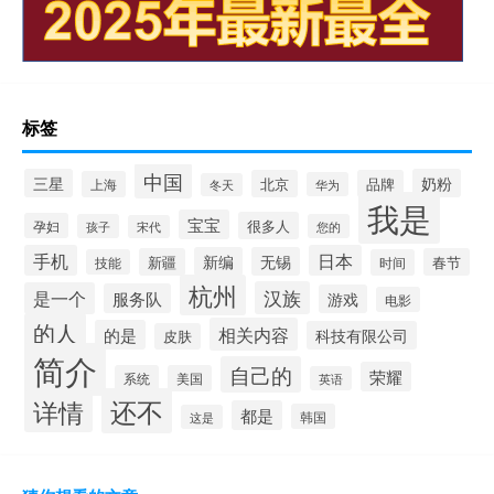
标签
中国
三星
奶粉
北京
品牌
上海
华为
冬天
我是
宝宝
很多人
孕妇
孩子
您的
宋代
手机
日本
新编
无锡
新疆
春节
技能
时间
杭州
汉族
是一个
服务队
游戏
电影
的人
相关内容
的是
科技有限公司
皮肤
简介
自己的
荣耀
系统
美国
英语
还不
详情
都是
韩国
这是