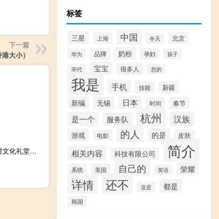
标签
中国
三星
北京
上海
冬天
下一篇
奶粉
品牌
孕妇
华为
孩子
香港大小）
宝宝
很多人
您的
宋代
我是
手机
新疆
技能
日本
新编
无锡
春节
时间
杭州
汉族
是一个
服务队
的人
的是
游戏
电影
皮肤
简介
杭州市农村文化礼堂建设工作领导小组会议(关于杭州市农村文化礼堂建设工作领导小组会议的简介)
相关内容
科技有限公司
自己的
荣耀
系统
美国
英语
还不
详情
都是
这是
韩国