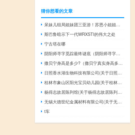
猜你想看的文章
呆妹儿组局姐妹团三亚游！苏恩小姐姐顺利加入
斯巴鲁暗示下一代WRXSTI的伟大之处
宁古塔在哪
阴阳师寻字觅踪最终谜底（阴阳师寻字觅踪谜底）
撒贝宁身高是多少?（撒贝宁真实身高多少（图文））
日照香水湖生物科技有限公司(关于日照香水湖生物科技有限公司的简介)
桂林市象山区阳光宝贝幼儿园(关于桂林市象山区阳光宝贝幼儿园的简介)
杨得志故居陈列馆(关于杨得志故居陈列馆的简介)
无锡大德世纪金属材料有限公司(关于无锡大德世纪金属材料有限公司的简介)
t车