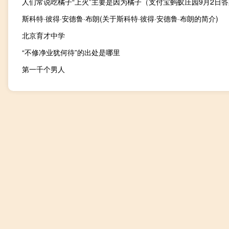
人们常说吃橘子“上火”主要是因为橘子（支付宝蚂蚁庄园9月2日
斯科特·彼得·安德鲁·布朗(关于斯科特·彼得·安德鲁·布朗的简介)
北京育才中学
“不修净业犹何待”的出处是哪里
第一千个男人