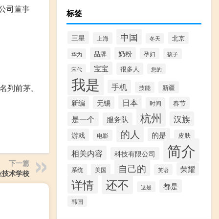
公司董事
标签
中国
三星
北京
上海
冬天
奶粉
品牌
孕妇
华为
孩子
宝宝
很多人
您的
宋代
我是
手机
元名列前茅。
新疆
技能
日本
新编
无锡
春节
时间
杭州
汉族
是一个
服务队
的人
的是
游戏
电影
皮肤
简介
相关内容
科技有限公司
下一篇
自己的
荣耀
系统
美国
英语
业技术学校
还不
详情
都是
这是
韩国