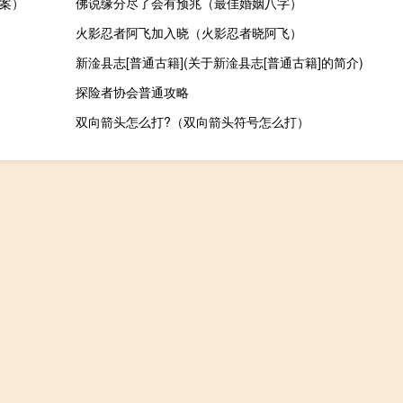
答案）
佛说缘分尽了会有预兆（最佳婚姻八字）
火影忍者阿飞加入晓（火影忍者晓阿飞）
新淦县志[普通古籍](关于新淦县志[普通古籍]的简介)
探险者协会普通攻略
双向箭头怎么打?（双向箭头符号怎么打）