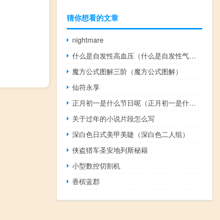
猜你想看的文章
nightmare
什么是自发性高血压（什么是自发性气胸）
魔方公式图解三阶（魔方公式图解）
仙符永享
正月初一是什么节日呢（正月初一是什么节日正月初一有什么节日风俗）
关于过年的小说片段怎么写
深白色日式美甲美睫（深白色二人组）
侠盗猎车圣安地列斯秘籍
小型数控切割机
香槟蓝郡