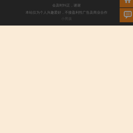
会及时纠正，谢谢
本站仅为个人兴趣爱好，不接盈利性广告及商业合作
小男孩