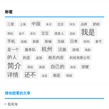
标签
中国
三星
奶粉
北京
品牌
上海
华为
冬天
我是
宝宝
很多人
孕妇
孩子
您的
宋代
手机
日本
新编
无锡
新疆
春节
技能
时间
杭州
汉族
是一个
服务队
游戏
电影
的人
相关内容
的是
科技有限公司
皮肤
简介
自己的
荣耀
系统
美国
英语
还不
详情
都是
韩国
这是
猜你想看的文章
翦英海