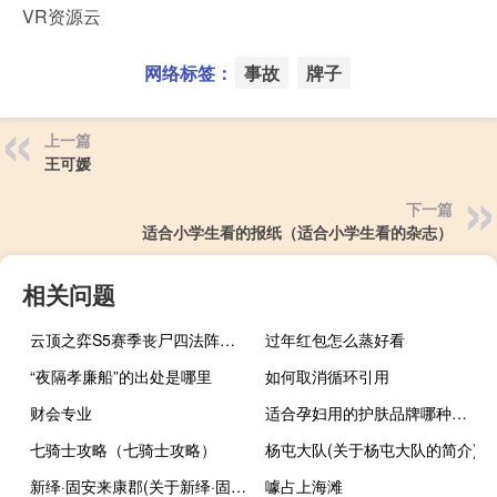
VR资源云
网络标签：
事故
牌子
上一篇
王可媛
下一篇
适合小学生看的报纸（适合小学生看的杂志）
相关问题
云顶之弈S5赛季丧尸四法阵容攻略 云顶之弈11.10丧尸四法怎么玩
过年红包怎么蒸好看
“夜隔孝廉船”的出处是哪里
如何取消循环引用
财会专业
适合孕妇用的护肤品牌哪种好呢（适合孕妇用的护肤品）
七骑士攻略（七骑士攻略）
杨屯大队(关于杨屯大队的简介)
新绎·固安来康郡(关于新绎·固安来康郡的简介)
噱占上海滩