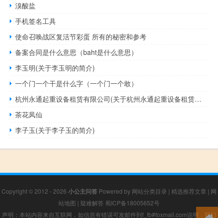
溴酸盐
手机签名工具
使命召唤战区复活节彩蛋 所有的秘密和参考
备案合同是什么意思（baht是什么意思）
李玉明(关于李玉明的简介)
一个门一个干是什么字（一个门一个敢）
杭州永通起重设备租赁有限公司(关于杭州永通起重设备租赁有限公司的简介)
茶花凤仙
李子玉(关于李子玉的简介)
Copyright © 2012 - 2026
小公主问答
Powered by
网站分类目录
|
精选推荐文章
|
网
站地图
|
疑难解答
蜀ICP备18005652号
声明：本站内容来自互联网，如信息有错误可发邮件到f_fb#foxmail.com说明，我们