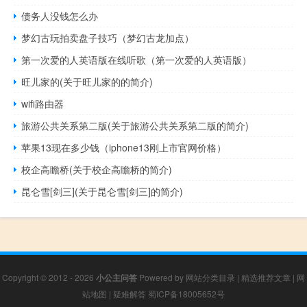
债务人没钱怎么办
梦幻古玩拍卖盘子技巧（梦幻古龙加点）
第一次爱的人英语版在线听歌（第一次爱的人英语版）
旺儿家的(关于旺儿家的的简介)
wifi路由器
旅游公共关系第二版(关于旅游公共关系第二版的简介)
苹果13现在多少钱（iphone13刚上市官网价格）
校企高瞻桥(关于校企高瞻桥的简介)
昆仑雪[剑三](关于昆仑雪[剑三]的简介)
Copyright © 2012 - 2026
小公主问答
Powered by
网站分类目录
|
精选推荐文章
|
网
站地图
|
疑难解答
蜀ICP备18005652号