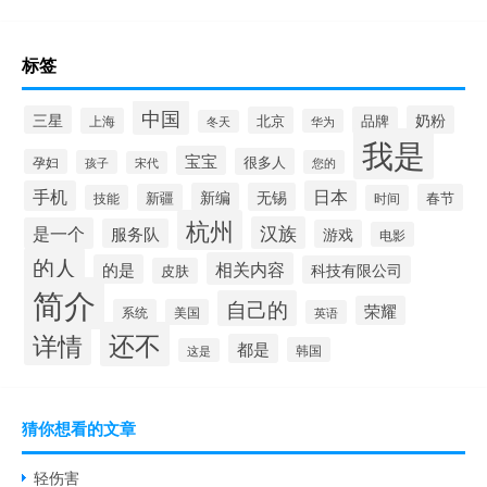
标签
中国
三星
奶粉
北京
品牌
上海
华为
冬天
我是
宝宝
很多人
孕妇
孩子
您的
宋代
手机
日本
新编
无锡
新疆
春节
技能
时间
杭州
汉族
是一个
服务队
游戏
电影
的人
相关内容
的是
科技有限公司
皮肤
简介
自己的
荣耀
系统
美国
英语
还不
详情
都是
韩国
这是
猜你想看的文章
轻伤害