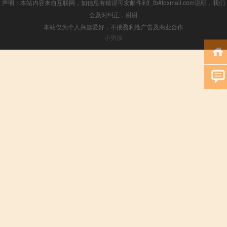
声明：本站内容来自互联网，如信息有错误可发邮件到f_fb#foxmail.com说明，我们
会及时纠正，谢谢
本站仅为个人兴趣爱好，不接盈利性广告及商业合作
小男孩