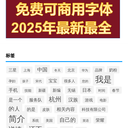
标签
中国
三星
奶粉
北京
品牌
上海
华为
冬天
我是
宝宝
很多人
孕妇
孩子
您的
宋代
手机
日本
新编
无锡
新疆
春节
技能
时间
杭州
汉族
是一个
服务队
游戏
电影
的人
相关内容
的是
科技有限公司
皮肤
简介
自己的
荣耀
系统
美国
英语