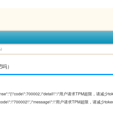
吗）
肥吗）
response":"{\"code\":700002,\"detail\":\"用户请求TPM超限，请减
\":{\"code\":\"700002\",\"message\":\"用户请求TPM超限，请减少t