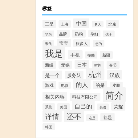
标签
中国
三星
北京
上海
冬天
奶粉
品牌
孕妇
华为
孩子
宝宝
很多人
您的
宋代
我是
手机
新疆
技能
日本
新编
无锡
春节
时间
杭州
汉族
是一个
服务队
的人
的是
游戏
电影
皮肤
简介
相关内容
科技有限公司
自己的
荣耀
系统
美国
英语
还不
详情
都是
这是
韩国