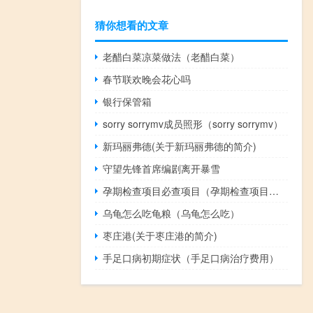
猜你想看的文章
老醋白菜凉菜做法（老醋白菜）
春节联欢晚会花心吗
银行保管箱
sorry sorrymv成员照形（sorry sorrymv）
新玛丽弗德(关于新玛丽弗德的简介)
守望先锋首席编剧离开暴雪
孕期检查项目必查项目（孕期检查项目有哪些）
乌龟怎么吃龟粮（乌龟怎么吃）
枣庄港(关于枣庄港的简介)
手足口病初期症状（手足口病治疗费用）