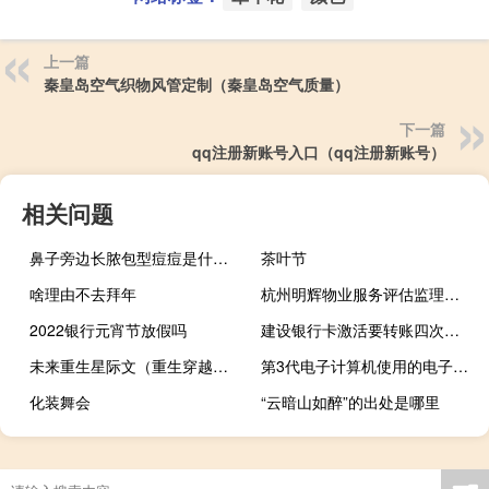
上一篇
秦皇岛空气织物风管定制（秦皇岛空气质量）
下一篇
qq注册新账号入口（qq注册新账号）
相关问题
鼻子旁边长脓包型痘痘是什么原因（鼻子旁边长脓包型痘痘怎么回事）
茶叶节
啥理由不去拜年
杭州明辉物业服务评估监理有限公司(关于杭州明辉物业服务评估监理有限公司的简介)
2022银行元宵节放假吗
建设银行卡激活要转账四次为什么（建设银行卡激活）
未来重生星际文（重生穿越到未来或的星际耽美小说）
第3代电子计算机使用的电子器件是什么（第3代电子计算机使用的电子元件是）
化装舞会
“云暗山如醉”的出处是哪里