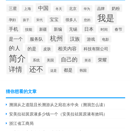
中国
三星
奶粉
北京
品牌
上海
华为
冬天
我是
宝宝
很多人
孕妇
孩子
您的
宋代
手机
日本
新编
无锡
新疆
春节
技能
时间
杭州
汉族
是一个
服务队
游戏
电影
的人
相关内容
的是
科技有限公司
皮肤
简介
自己的
荣耀
系统
美国
英语
还不
详情
都是
韩国
这是
猜你想看的文章
溯洄从之道阻且长溯游从之宛在水中央（溯洄怎么读）
安美拉祛斑原液多少钱一个（安美拉祛斑原液有效吗）
浙江省工商局