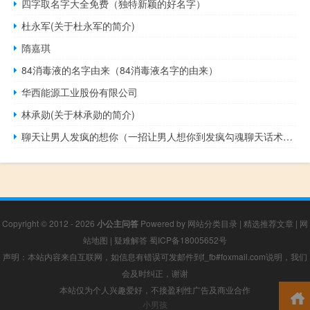
四字取名字大全免费（独特新颖的好名字）
杜永军(关于杜永军的简介)
隋嘉琪
84消毒液的名字由来（84消毒液名字的由来）
华西能源工业股份有限公司
林承勋(关于林承勋的简介)
聊天让男人发疯的想你（一招让男人想你到发疯勾魂聊天话术让他夜不能寐）
Copyright © 2012 - 2026
小公主问答
Powered by
网站分类目录
|
精选推荐文章
|
网
站地图
|
疑难解答
蜀ICP备18005652号
声明：本站内容来自互联网，如信息有错误可发邮件到f_fb#foxmail.com说明，我们
会及时纠正，谢谢
本站仅为个人兴趣爱好，不接盈利性广告及商业合作
小男孩