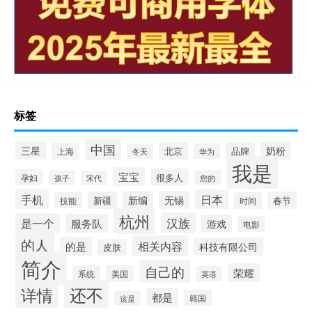
标签
中国
三星
奶粉
北京
品牌
上海
华为
冬天
我是
宝宝
很多人
孕妇
孩子
您的
宋代
手机
日本
新编
无锡
新疆
春节
技能
时间
杭州
汉族
是一个
服务队
游戏
电影
的人
相关内容
的是
科技有限公司
皮肤
简介
自己的
荣耀
系统
美国
英语
还不
详情
都是
韩国
这是