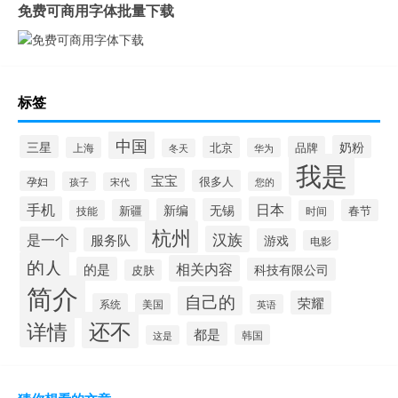
免费可商用字体批量下载
标签
中国
三星
奶粉
北京
品牌
上海
华为
冬天
我是
宝宝
很多人
孕妇
孩子
您的
宋代
手机
日本
新编
无锡
新疆
春节
技能
时间
杭州
汉族
是一个
服务队
游戏
电影
的人
相关内容
的是
科技有限公司
皮肤
简介
自己的
荣耀
系统
美国
英语
还不
详情
都是
韩国
这是