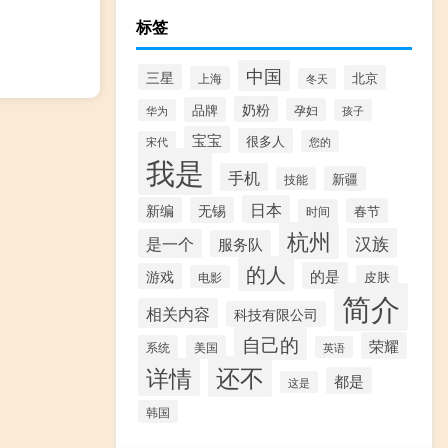
标签
中国
三星
北京
上海
冬天
奶粉
品牌
孕妇
华为
孩子
宝宝
很多人
您的
宋代
我是
手机
新疆
技能
日本
新编
无锡
春节
时间
杭州
汉族
是一个
服务队
的人
的是
游戏
电影
皮肤
简介
相关内容
科技有限公司
自己的
荣耀
系统
美国
英语
还不
详情
都是
这是
韩国