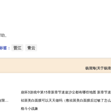
帮助。
标签：
晋江
青云
杨清海(关于杨清
崩坏3游戏中第15章新章节迷途沙尘都有哪些地图 新章节
新疆路运交通设施工程有限责任公司(关于新疆路运交通设施工程有限责任公司的简介)
祛斑美白面膜可以天天做吗（敷祛斑美白面膜后过敏了怎么
格斗小战象