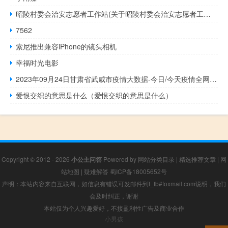
昭陵村委会治安志愿者工作站(关于昭陵村委会治安志愿者工作站的简介)
7562
索尼推出兼容iPhone的镜头相机
幸福时光电影
2023年09月24日甘肃省武威市疫情大数据-今日/今天疫情全网搜索最新实时消息动态情况通知播报
爱恨交织的意思是什么（爱恨交织的意思是什么）
Copyright © 2012 - 2026
小公主问答
Powered by
网站分类目录
|
精选推荐文章
|
网
站地图
|
疑难解答
蜀ICP备18005652号
声明：本站内容来自互联网，如信息有错误可发邮件到f_fb#foxmail.com说明，我们
会及时纠正，谢谢
本站仅为个人兴趣爱好，不接盈利性广告及商业合作
小男孩