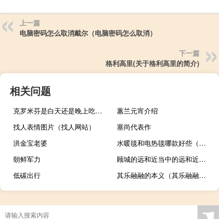
上一篇
电脑密码怎么取消戴尔（电脑密码怎么取消）
下一篇
格利高里(关于格利高里的简介)
相关问题
克罗米芬是白天还是晚上吃（克罗米芬是什么药）
蕙兰元宵介绍
找人表情图片（找人网站）
塞尚代表作
洪金宝老婆
水暖毯和电热毯哪款好些（水暖毯和电热毯的区别）
朝鲜军力
顾城的远和近当中的远和近可以理解（顾城《远和近》有何含义）
低碳出行
其乐融融的本义（其乐融融的解释及其含义、典故）
☚