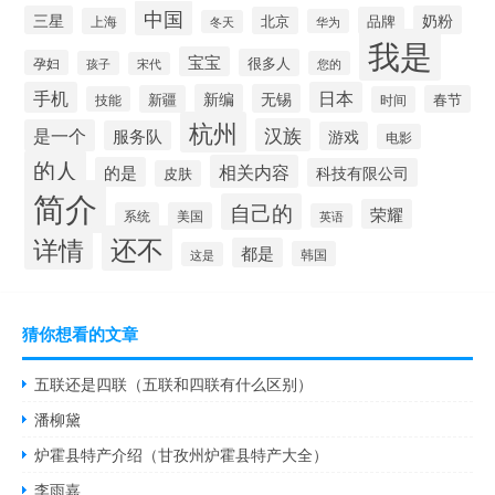
中国
三星
奶粉
北京
品牌
上海
华为
冬天
我是
宝宝
很多人
孕妇
孩子
您的
宋代
手机
日本
新编
无锡
新疆
春节
技能
时间
杭州
汉族
是一个
服务队
游戏
电影
的人
相关内容
的是
科技有限公司
皮肤
简介
自己的
荣耀
系统
美国
英语
还不
详情
都是
韩国
这是
猜你想看的文章
五联还是四联（五联和四联有什么区别）
潘柳黛
炉霍县特产介绍（甘孜州炉霍县特产大全）
李雨嘉