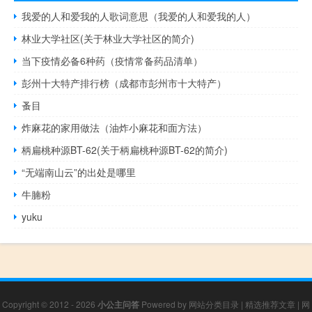
我爱的人和爱我的人歌词意思（我爱的人和爱我的人）
林业大学社区(关于林业大学社区的简介)
当下疫情必备6种药（疫情常备药品清单）
彭州十大特产排行榜（成都市彭州市十大特产）
蚤目
炸麻花的家用做法（油炸小麻花和面方法）
柄扁桃种源BT-62(关于柄扁桃种源BT-62的简介)
“无端南山云”的出处是哪里
牛腩粉
yuku
Copyright © 2012 - 2026
小公主问答
Powered by
网站分类目录
|
精选推荐文章
|
网