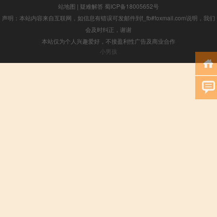
站地图
|
疑难解答
蜀ICP备18005652号
声明：本站内容来自互联网，如信息有错误可发邮件到f_fb#foxmail.com说明，我们
会及时纠正，谢谢
本站仅为个人兴趣爱好，不接盈利性广告及商业合作
小男孩