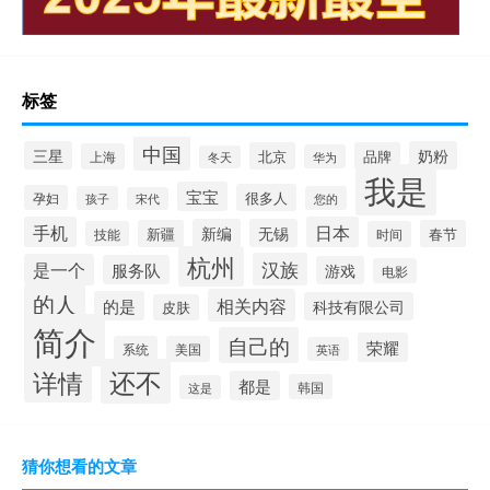
标签
中国
三星
奶粉
北京
品牌
上海
华为
冬天
我是
宝宝
很多人
孕妇
孩子
您的
宋代
手机
日本
新编
无锡
新疆
春节
技能
时间
杭州
汉族
是一个
服务队
游戏
电影
的人
相关内容
的是
科技有限公司
皮肤
简介
自己的
荣耀
系统
美国
英语
还不
详情
都是
韩国
这是
猜你想看的文章