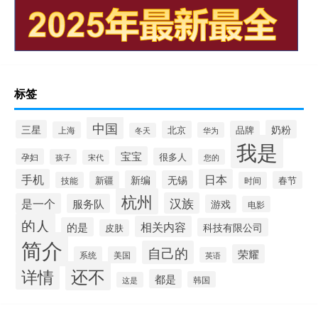
标签
中国
三星
奶粉
北京
品牌
上海
华为
冬天
我是
宝宝
很多人
孕妇
孩子
您的
宋代
手机
日本
新编
无锡
新疆
春节
技能
时间
杭州
汉族
是一个
服务队
游戏
电影
的人
相关内容
的是
科技有限公司
皮肤
简介
自己的
荣耀
系统
美国
英语
还不
详情
都是
韩国
这是