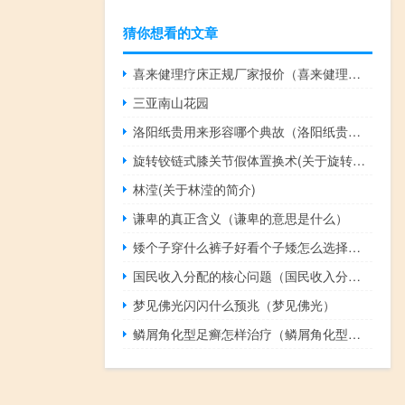
猜你想看的文章
喜来健理疗床正规厂家报价（喜来健理疗床骗局）
三亚南山花园
洛阳纸贵用来形容哪个典故（洛阳纸贵的意思和典故比喻著作有价值流传广）
旋转铰链式膝关节假体置换术(关于旋转铰链式膝关节假体置换术的简介)
林滢(关于林滢的简介)
谦卑的真正含义（谦卑的意思是什么）
矮个子穿什么裤子好看个子矮怎么选择裤子（了解一下）
国民收入分配的核心问题（国民收入分配）
梦见佛光闪闪什么预兆（梦见佛光）
鳞屑角化型足癣怎样治疗（鳞屑角化型足癣怎么治疗）