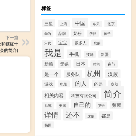
标签
中国
三星
北京
上海
冬天
奶粉
品牌
孕妇
华为
孩子
下一篇
宝宝
很多人
您的
宋代
永和镇红十
我是
会的简介)
手机
新疆
技能
日本
新编
无锡
春节
时间
杭州
汉族
是一个
服务队
的人
的是
游戏
电影
皮肤
简介
相关内容
科技有限公司
自己的
荣耀
系统
美国
英语
还不
详情
都是
这是
韩国