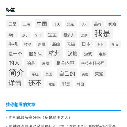
标签
中国
三星
奶粉
北京
品牌
上海
华为
冬天
我是
宝宝
很多人
孕妇
孩子
您的
宋代
手机
日本
新编
无锡
新疆
春节
技能
时间
杭州
汉族
是一个
服务队
游戏
电影
的人
相关内容
的是
科技有限公司
皮肤
简介
自己的
荣耀
系统
美国
英语
还不
详情
都是
韩国
这是
猜你想看的文章
面相说额头高好吗（多是聪明之人）
原神调查勘测踏鞴砂在什么地方（原神调查勘测踏鞴砂位置介绍）