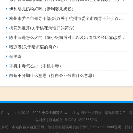
伊利婴儿奶粉好吗（伊利婴儿奶粉）
杭州市委全市领导干部会议(关于杭州市委全市领导干部会议的简介)
桃花为谁开(关于桃花为谁开的简介)
陈小纭是怎么火的（陈小纭前后对比以及出道成名经历靠恋爱真人秀的节目爆红）
暗凉湛(关于暗凉湛的简介)
辛里奇
手机中毒怎么办（手机中毒）
白条不分期什么意思（打白条不分期什么意思）
Copyright © 2012 - 2026
小公主问答
Powered by
网站分类目录
|
精选推荐文章
|
网
站地图
|
疑难解答
蜀ICP备18005652号
声明：本站内容来自互联网，如信息有错误可发邮件到f_fb#foxmail.com说明，我们