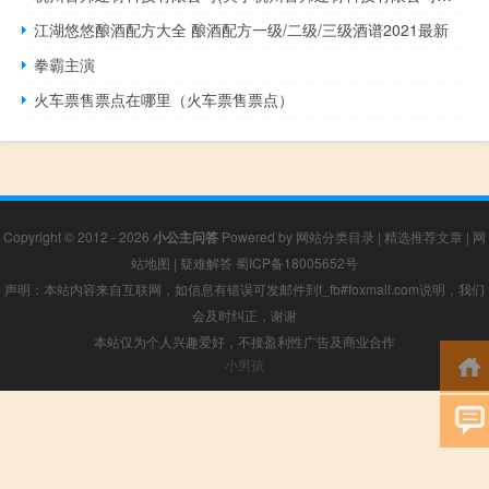
江湖悠悠酿酒配方大全 酿酒配方一级/二级/三级酒谱2021最新
拳霸主演
火车票售票点在哪里（火车票售票点）
Copyright © 2012 - 2026
小公主问答
Powered by
网站分类目录
|
精选推荐文章
|
网
站地图
|
疑难解答
蜀ICP备18005652号
声明：本站内容来自互联网，如信息有错误可发邮件到f_fb#foxmail.com说明，我们
会及时纠正，谢谢
本站仅为个人兴趣爱好，不接盈利性广告及商业合作
小男孩