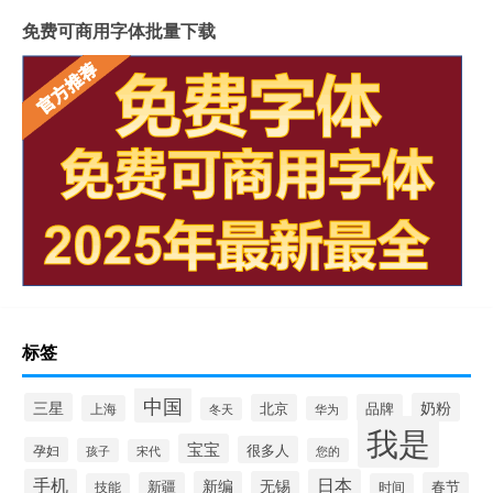
免费可商用字体批量下载
标签
中国
三星
奶粉
北京
品牌
上海
华为
冬天
我是
宝宝
很多人
孕妇
孩子
您的
宋代
手机
日本
新编
无锡
新疆
春节
技能
时间