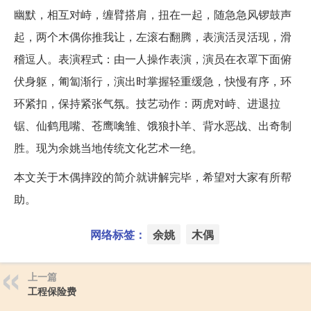
幽默，相互对峙，缠臂搭肩，扭在一起，随急急风锣鼓声
起，两个木偶你推我让，左滚右翻腾，表演活灵活现，滑
稽逗人。表演程式：由一人操作表演，演员在衣罩下面俯
伏身躯，匍匐渐行，演出时掌握轻重缓急，快慢有序，环
环紧扣，保持紧张气氛。技艺动作：两虎对峙、进退拉
锯、仙鹤甩嘴、苍鹰噙雏、饿狼扑羊、背水恶战、出奇制
胜。现为余姚当地传统文化艺术一绝。
本文关于木偶摔跤的简介就讲解完毕，希望对大家有所帮
助。
网络标签：
余姚
木偶
上一篇
工程保险费