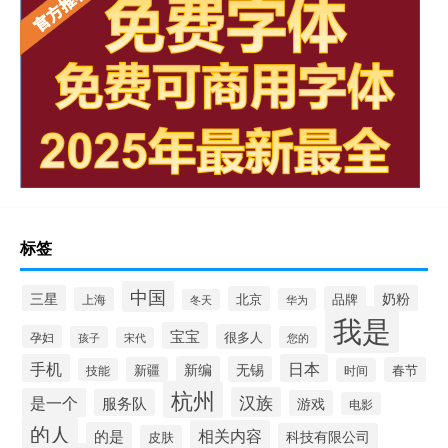
标签
中国
三星
奶粉
北京
品牌
上海
华为
冬天
我是
宝宝
很多人
孕妇
孩子
您的
宋代
手机
日本
新编
无锡
新疆
春节
技能
时间
杭州
汉族
是一个
服务队
游戏
电影
的人
相关内容
的是
科技有限公司
皮肤