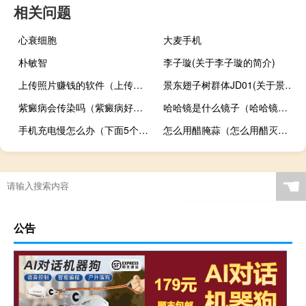
相关问题
心衰细胞
大麦手机
朴敏智
李子璇(关于李子璇的简介)
上传照片赚钱的软件（上传照片）
景东翅子树群体JD01(关于景东翅子树群体JD01的简介)
紫癜病会传染吗（紫癜病好治吗）
哈哈镜是什么镜子（哈哈镜是凸面镜还是凹面镜）
手机充电慢怎么办（下面5个步骤教你解决）
怎么用醋腌蒜（怎么用醋灭跳蚤）
☚
公告