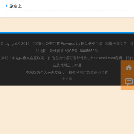
旅途上
Copyright © 2012 - 2026
小公主问答
Powered by
网站分类目录
|
精选推荐文章
|
网
站地图
|
疑难解答
蜀ICP备18005652号
声明：本站内容来自互联网，如信息有错误可发邮件到f_fb#foxmail.com说明，我们
会及时纠正，谢谢
本站仅为个人兴趣爱好，不接盈利性广告及商业合作
小男孩