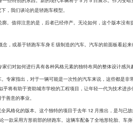
一些特别的东西。新的现代车辆将于 5 月 5 日展示。作为变
况下，我们谈论的是轿跑车模型。
的轮廓。值得注意的是，后者已经停产。无论如何，这个版本没有
制概念，或基于轿跑车车身 E 级制造的汽车。汽车的前面板看起
。专家们对如何进行具有各种风格元素的独特布局的整体设计感兴
汽车。专家指出，对于一辆可能是一次性的汽车来说，这些都是非
名的机器似乎将有助于资助城市学校的工程项目，让年轻一代为技术进
用于善意的事业。
化的版本。这个独特的项目于去年 12 月推出，是与已故的 Vir
在谈论一款采用方形前部的轿跑车。这辆车配备了全地形轮胎、车