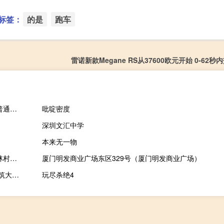
标签：
的是
跑车
雷诺新款Megane RS从37600欧元开始 0-62秒内
普通高等教育高级应用型人才培养规划教材：管理信息系统(关于普通高等教育高级应用型人才培养规划教材：管理信息系统的简介)
吡啶密度
深圳文汇中学
本来无一物
桂林市临桂区五通镇竹林村老年协会(关于桂林市临桂区五通镇竹林村老年协会的简介)
厦门明发商业广场东区329号（厦门明发商业广场）
查尔斯 柯里亚-世界顶级建筑大师(关于查尔斯 柯里亚-世界顶级建筑大师的简介)
玩尽杀绝4