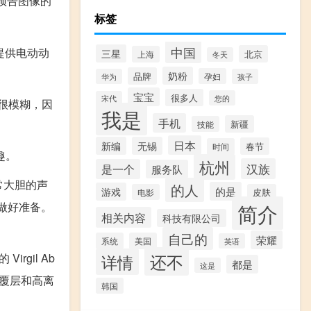
暗预告图像的
标签
中国
提供电动动
三星
北京
上海
冬天
奶粉
品牌
孕妇
华为
孩子
宝宝
很多人
您的
宋代
来很模糊，因
我是
手机
新疆
技能
日本
新编
无锡
春节
时间
趣。
杭州
汉族
是一个
服务队
常大胆的声
的人
的是
游戏
电影
皮肤
简介
步做好准备。
相关内容
科技有限公司
自己的
荣耀
系统
美国
英语
还不
gil Ab
详情
都是
这是
身覆层和高离
韩国