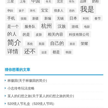
中国
三星
奶粉
北京
品牌
上海
华为
冬天
我是
宝宝
很多人
孕妇
孩子
您的
宋代
手机
日本
新编
无锡
新疆
春节
技能
时间
杭州
汉族
是一个
服务队
游戏
电影
的人
相关内容
的是
科技有限公司
皮肤
简介
自己的
荣耀
系统
美国
英语
还不
详情
都是
韩国
这是
猜你想看的文章
林徽因(关于林徽因的简介)
小志传奇玩法攻略
某人的幻想之旅(关于某人的幻想之旅的简介)
520情人节礼盒（520情人节吗）