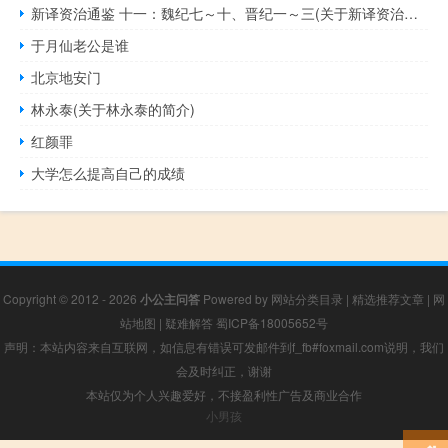
新译资治通鉴 十一：魏纪七～十、晋纪一～三(关于新译资治通鉴 十一：魏纪七～十、晋纪一～三的简介)
于月仙老公是谁
北京地安门
林永泰(关于林永泰的简介)
红颜罪
大学怎么提高自己的成绩
Copyright © 2012 - 2026
小公主问答
Powered by
网站分类目录
|
精选推荐文章
|
网
站地图
|
疑难解答
蜀ICP备18005652号
声明：本站内容来自互联网，如信息有错误可发邮件到f_fb#foxmail.com说明，我们
会及时纠正，谢谢
本站仅为个人兴趣爱好，不接盈利性广告及商业合作
小男孩