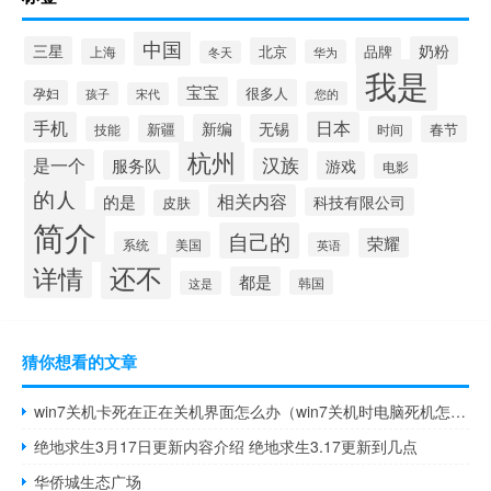
中国
三星
奶粉
北京
品牌
上海
华为
冬天
我是
宝宝
很多人
孕妇
孩子
您的
宋代
手机
日本
新编
无锡
新疆
春节
技能
时间
杭州
汉族
是一个
服务队
游戏
电影
的人
相关内容
的是
科技有限公司
皮肤
简介
自己的
荣耀
系统
美国
英语
还不
详情
都是
韩国
这是
猜你想看的文章
win7关机卡死在正在关机界面怎么办（win7关机时电脑死机怎么解决）
绝地求生3月17日更新内容介绍 绝地求生3.17更新到几点
华侨城生态广场