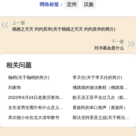
网络标签：
定州
汉族
上一篇
桃桃之夭夭 灼灼其华(关于桃桃之夭夭 灼灼其华的简介)
下一篇
对冲基金是什么
相关问题
枷梢(关于枷梢的简介)
李天任(关于李天任的简介)
刘家炜
佛跳墙的做法教程（佛跳墙的做法）
2022年6月24日老黄历查询什么日子（是星期几）
航天员王亚平去过几次（航天员王亚平什么时候回来4月份已经成功着陆）
女生送男生围巾有什么含义（女生送男生围巾有什么含义）
黄族民的单口相声（黄族民）
库尔德小伙在北大清华教书
斯法克特里亚之战(关于斯法克特里亚之战的简介)