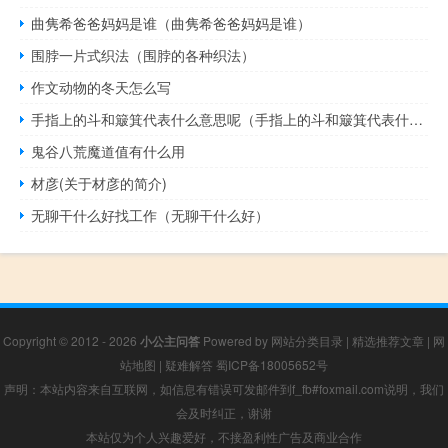
曲隽希爸爸妈妈是谁（曲隽希爸爸妈妈是谁）
围脖一片式织法（围脖的各种织法）
作文动物的冬天怎么写
手指上的斗和簸箕代表什么意思呢（手指上的斗和簸箕代表什么意思）
鬼谷八荒魔道值有什么用
材彦(关于材彦的简介)
无聊干什么好找工作（无聊干什么好）
Copyright © 2012 - 2026
小公主问答
Powered by
网站分类目录
|
精选推荐文章
|
网
站地图
|
疑难解答
蜀ICP备18005652号
声明：本站内容来自互联网，如信息有错误可发邮件到f_fb#foxmail.com说明，我们
会及时纠正，谢谢
本站仅为个人兴趣爱好，不接盈利性广告及商业合作