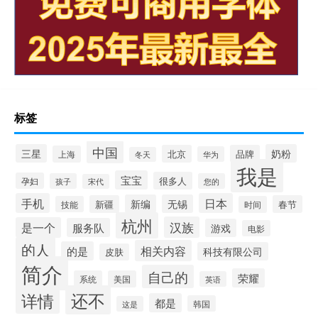
标签
中国
三星
奶粉
北京
品牌
上海
华为
冬天
我是
宝宝
很多人
孕妇
孩子
您的
宋代
手机
日本
新编
无锡
新疆
春节
技能
时间
杭州
汉族
是一个
服务队
游戏
电影
的人
相关内容
的是
科技有限公司
皮肤
简介
自己的
荣耀
系统
美国
英语
还不
详情
都是
韩国
这是