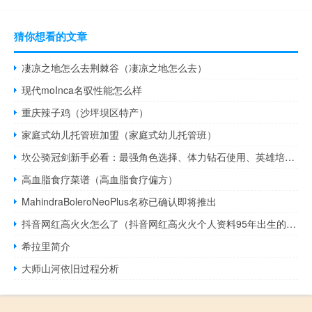
猜你想看的文章
凄凉之地怎么去荆棘谷（凄凉之地怎么去）
现代moInca名驭性能怎么样
重庆辣子鸡（沙坪坝区特产）
家庭式幼儿托管班加盟（家庭式幼儿托管班）
坎公骑冠剑新手必看：最强角色选择、体力钻石使用、英雄培养大汇总
高血脂食疗菜谱（高血脂食疗偏方）
MahindraBoleroNeoPlus名称已确认即将推出
抖音网红高火火怎么了（抖音网红高火火个人资料95年出生的他原名原名叫做高宏鹏）
希拉里简介
大师山河依旧过程分析