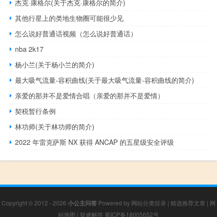
杰克·康格尔(关于杰克·康格尔的简介)
其他行星上的类地生物圈可能很少见
怎么说好普通话视频（怎么说好普通话）
nba 2k17
杨小兰(关于杨小兰的简介)
最大吸气流量-容积曲线(关于最大吸气流量-容积曲线的简介)
亲爱的那并不是爱情合唱（亲爱的那并不是爱情）
契税暂行条例
林功师(关于林功师的简介)
2022 年雷克萨斯 NX 获得 ANCAP 的五星级安全评级
Copyright © 2012 - 2026
小公主问答
Powered by
网站分类目录
|
精选推荐文章
|
网
站地图
|
疑难解答
蜀ICP备18005652号