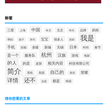
标签
中国
三星
奶粉
北京
品牌
上海
华为
冬天
我是
宝宝
很多人
孕妇
孩子
您的
宋代
手机
日本
新编
无锡
新疆
春节
技能
时间
杭州
汉族
是一个
服务队
游戏
电影
的人
相关内容
的是
科技有限公司
皮肤
简介
自己的
荣耀
系统
美国
英语
还不
详情
都是
韩国
这是
猜你想看的文章