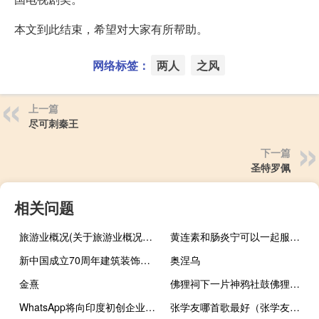
本文到此结束，希望对大家有所帮助。
网络标签：
两人
之风
上一篇
尽可刺秦王
下一篇
圣特罗佩
相关问题
旅游业概况(关于旅游业概况的简介)
黄连素和肠炎宁可以一起服用吗（黄连素和肠炎宁可以一起吃吗）
新中国成立70周年建筑装饰行业献礼宝鹰装饰精品(关于新中国成立70周年建筑装饰行业献礼宝鹰装饰精品的简介)
奥涅乌
金熹
佛狸祠下一片神鸦社鼓佛狸是什么（佛狸祠下一片神鸦社鼓中的佛狸是指啥）
WhatsApp将向印度初创企业生态系统投资25万美元
张学友哪首歌最好（张学友哪首歌好听）