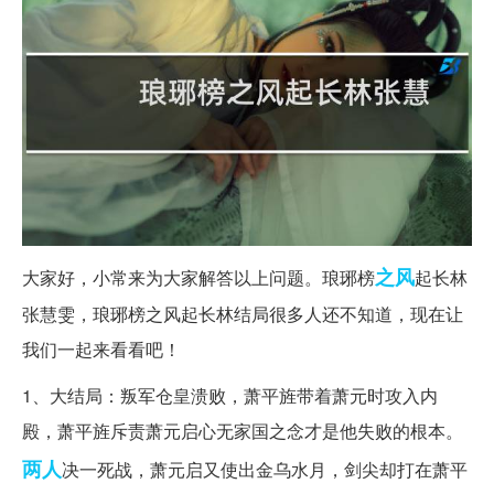
之风
大家好，小常来为大家解答以上问题。琅琊榜
起长林
张慧雯，琅琊榜之风起长林结局很多人还不知道，现在让
我们一起来看看吧！
1、大结局：叛军仓皇溃败，萧平旌带着萧元时攻入内
殿，萧平旌斥责萧元启心无家国之念才是他失败的根本。
两人
决一死战，萧元启又使出金乌水月，剑尖却打在萧平