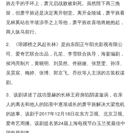
旌左手的手环上，萧元启战败被刺死。虽然陛下再三挽
留，但萧平旌还是决定离开朝堂。离开金陵城，萧平旌看
见林奚站在半坡凉亭之上等他，萧平旌欢喜地将她抱起，
两人纵马前行。
2、《琅琊榜之风起长林》是由东阳正午阳光影视有限公
司、爱奇艺联合出品，孔笙、李雪联合执导，海宴编剧，
侯鸿亮制片，黄晓明、刘昊然、佟丽娅、张慧雯、孙淳、
吴昊宸、梅婷、张博、郭京飞、乔欣等人主演的古装权谋
剧。
3、该剧讲述了战功显赫的长林王府身陷阴谋漩涡，在亲
人的离去和他人的陷害中逐渐成长的萧平旌解决大梁危机
的故事。该剧于2017年12月18日在东方卫视、北京卫视、
爱奇艺周播。该剧提名第24届上海电视节白玉兰奖最佳中
国电视剧奖。