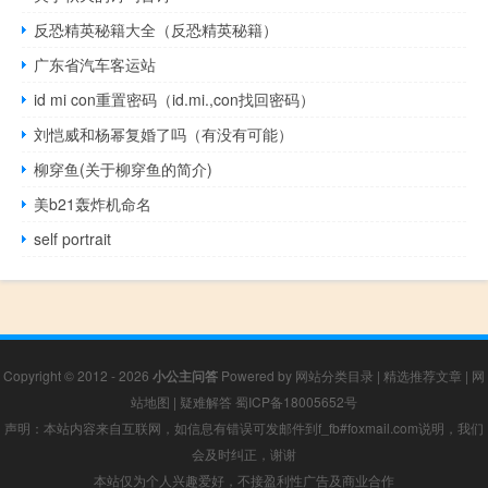
反恐精英秘籍大全（反恐精英秘籍）
广东省汽车客运站
id mi con重置密码（id.mi.,con找回密码）
刘恺威和杨幂复婚了吗（有没有可能）
柳穿鱼(关于柳穿鱼的简介)
美b21轰炸机命名
self portrait
Copyright © 2012 - 2026
小公主问答
Powered by
网站分类目录
|
精选推荐文章
|
网
站地图
|
疑难解答
蜀ICP备18005652号
声明：本站内容来自互联网，如信息有错误可发邮件到f_fb#foxmail.com说明，我们
会及时纠正，谢谢
本站仅为个人兴趣爱好，不接盈利性广告及商业合作