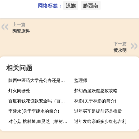
网络标签：
汉族
黔西南
上一篇
陶瓷原料
下一篇
黄永明
相关问题
陕西中医药大学是公办还是民办
监理师
灯火阑珊处
梦幻西游妖魔总攻攻略
百度有钱花贷款安全吗（百度有钱花是高利贷吗百度钱包有钱花陷阱怎么回事）
林影(关于林影的简介)
李建永(关于李建永的简介)
过年买车是提前还是推后
对心菇,棺材菌,血灵芝（棺材菌的功效与作用血灵芝治好了我的癌症）
过年发给亲戚多少红包吉利