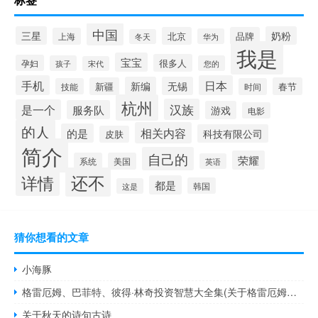
中国
三星
奶粉
北京
品牌
上海
华为
冬天
我是
宝宝
很多人
孕妇
孩子
您的
宋代
手机
日本
新编
无锡
新疆
春节
技能
时间
杭州
汉族
是一个
服务队
游戏
电影
的人
相关内容
的是
科技有限公司
皮肤
简介
自己的
荣耀
系统
美国
英语
还不
详情
都是
韩国
这是
猜你想看的文章
小海豚
格雷厄姆、巴菲特、彼得·林奇投资智慧大全集(关于格雷厄姆、巴菲特、彼得·林奇投资智慧大全集的简介)
关于秋天的诗句古诗