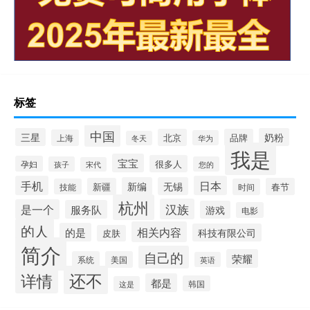
标签
中国
三星
奶粉
北京
品牌
上海
华为
冬天
我是
宝宝
很多人
孕妇
孩子
您的
宋代
手机
日本
新编
无锡
新疆
春节
技能
时间
杭州
汉族
是一个
服务队
游戏
电影
的人
相关内容
的是
科技有限公司
皮肤
简介
自己的
荣耀
系统
美国
英语
还不
详情
都是
韩国
这是