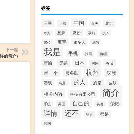
标签
中国
三星
北京
上海
冬天
奶粉
品牌
孕妇
华为
孩子
宝宝
很多人
您的
宋代
我是
下一篇
手机
新疆
技能
洋的简介)
日本
新编
无锡
春节
时间
杭州
汉族
是一个
服务队
的人
的是
游戏
电影
皮肤
简介
相关内容
科技有限公司
自己的
荣耀
系统
美国
英语
还不
详情
都是
这是
韩国