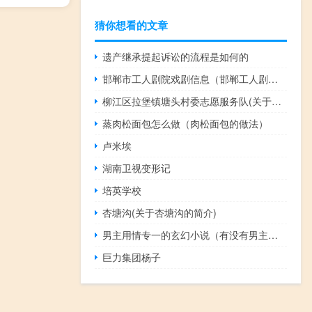
猜你想看的文章
遗产继承提起诉讼的流程是如何的
邯郸市工人剧院戏剧信息（邯郸工人剧院今日影讯）
柳江区拉堡镇塘头村委志愿服务队(关于柳江区拉堡镇塘头村委志愿服务队的简介)
蒸肉松面包怎么做（肉松面包的做法）
卢米埃
湖南卫视变形记
培英学校
杏塘沟(关于杏塘沟的简介)
男主用情专一的玄幻小说（有没有男主角专情的玄幻小说，一对一的）
巨力集团杨子