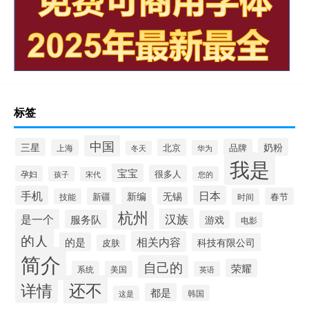
标签
中国
三星
奶粉
北京
品牌
上海
华为
冬天
我是
宝宝
很多人
孕妇
孩子
您的
宋代
手机
日本
新编
无锡
新疆
春节
技能
时间
杭州
汉族
是一个
服务队
游戏
电影
的人
相关内容
的是
科技有限公司
皮肤
简介
自己的
荣耀
系统
美国
英语
还不
详情
都是
韩国
这是