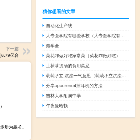
猜你想看的文章
自动化生产线
大专医学院有哪些学校（大专医学院有哪些）
鲍学全
下一篇
6.79亿台
菜花咋做好吃家常菜（菜花咋做好吃）
土茯苓煲汤的食用禁忌
茕茕孑立,沆瀣一气意思（茕茕孑立沆瀣一气什么意思）
分享opporeno4插耳机的方法
吉林大学附属中学
午夜曼哈顿
）
新概念英语-高频词汇步步为赢-2(关于新概念英语-高频词汇步步为赢-2的简介)