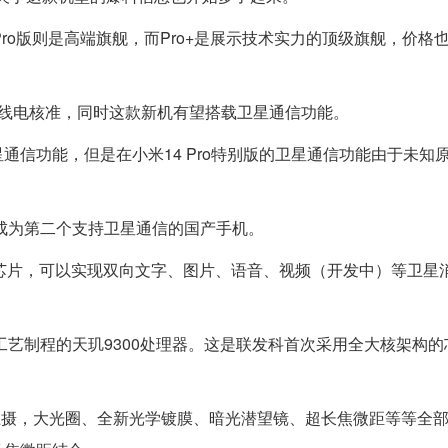
Pro版则是高端旗舰，而Pro+是展示技术实力的顶级旗舰，价格
工信部无线电核准，同时这款新机有望搭载卫星通信功能。
信功能，但是在小米14 Pro特别版的卫星通信功能由于未知
那么将成为第二个支持卫星通信的国产手机。
V8821芯片，可以实现双向文字、图片、语音、视频（开发中）等卫
电N4P工艺制程的天玑9300处理器。这是联发科首次采用全大核架构
级大底主摄，大光圈、全新光学镀膜、暗光潜望镜、超长焦微距等等全