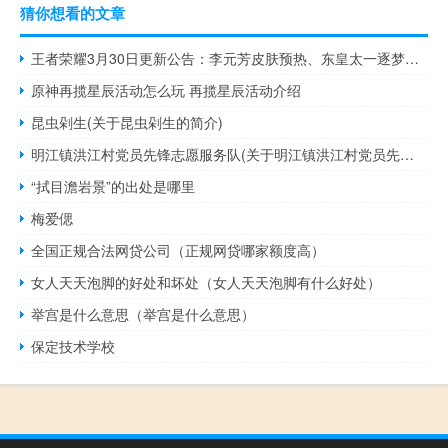
猜你想看的文章
王者荣耀3月30日更新公告：李元芳皮肤预热、东皇太一逐梦之光返场
原神再揽星辰活动怎么玩 再揽星辰活动介绍
昆虫剁生(关于昆虫剁生的简介)
明江镇洪江村党员先锋志愿服务队(关于明江镇洪江村党员先锋志愿服务队的简介)
“拭目澹岩景”的出处是哪里
梅爱偲
全国正规合法网贷公司（正规网贷哪家额度高）
女人天天泡脚的好处和坏处（女人天天泡脚有什么好处）
举宫是什么意思（举宫是什么意思）
保定技术学校