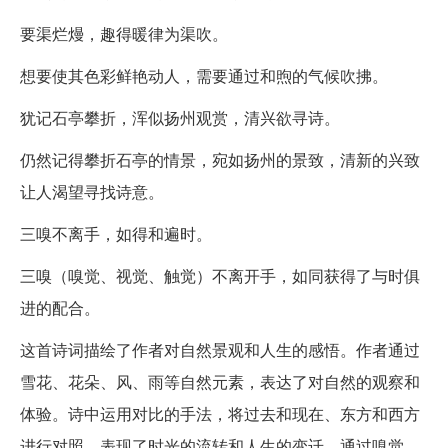
要渠烂熳，趣得暖律为渠吹。
想要使其色彩鲜艳动人，需要通过和煦的气候吹拂。
犹记石亭攀折，浑似扬州观赏，清兴欲寻诗。
仍然记得攀折石亭的情景，宛如扬州的景致，清新的兴致
让人渴望寻找诗意。
三嗅不离手，如得和遍时。
三嗅（嗅觉、视觉、触觉）不离开手，如同获得了与时俱
进的配合。
这首诗词描绘了作者对自然景观和人生的感悟。作者通过
雪花、花朵、风、雨等自然元素，表达了对自然的观察和
体验。诗中运用对比的手法，将过去和现在、东方和西方
进行对照，表现了时光的流转和人生的变迁。通过嗅觉、