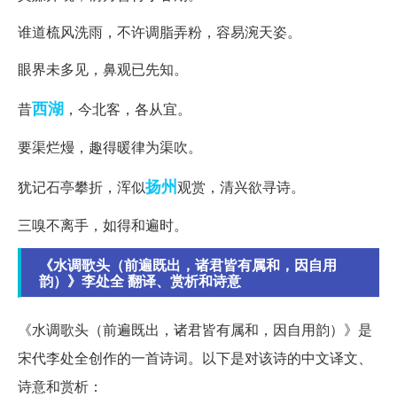
谁道梳风洗雨，不许调脂弄粉，容易涴天姿。
眼界未多见，鼻观已先知。
西湖
昔
，今北客，各从宜。
要渠烂熳，趣得暖律为渠吹。
扬州
犹记石亭攀折，浑似
观赏，清兴欲寻诗。
三嗅不离手，如得和遍时。
《水调歌头（前遍既出，诸君皆有属和，因自用
韵）》李处全 翻译、赏析和诗意
《水调歌头（前遍既出，诸君皆有属和，因自用韵）》是
宋代李处全创作的一首诗词。以下是对该诗的中文译文、
诗意和赏析：