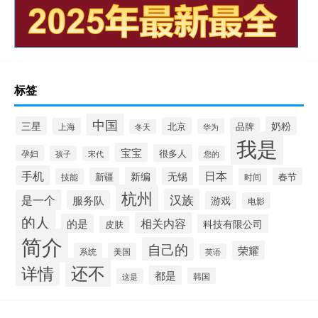
标签
中国
三星
奶粉
北京
品牌
上海
华为
冬天
我是
宝宝
很多人
孕妇
孩子
您的
宋代
手机
日本
新编
无锡
新疆
春节
技能
时间
杭州
汉族
是一个
服务队
游戏
电影
的人
相关内容
的是
科技有限公司
皮肤
简介
自己的
荣耀
系统
美国
英语
还不
详情
都是
韩国
这是