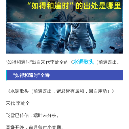
水调歌头
“如得和遍时”出自宋代李处全的《
（前遍既出。
“如得和遍时”全诗
《水调歌头（前遍既出，诸君皆有属和，因自用韵）》
宋代 李处全
飞雪已传信，端叶未分枝。
莫嫌开晚，前月曾付小春期。