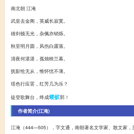
南北朝 江淹
武皇去金阁，英威长寂寞。
雄剑顿无光，杂佩亦销烁。
秋至明月圆，风伤白露落。
清夜何湛湛，孤烛映兰幕。
抚影怆无从，惟怀忧不薄。
瑶色行应罢，红芳几为乐？
蝼蚁
徒登歌舞台，终成
郭！
作者简介(江淹)
江淹（444—505），字文通，南朝著名文学家、散文