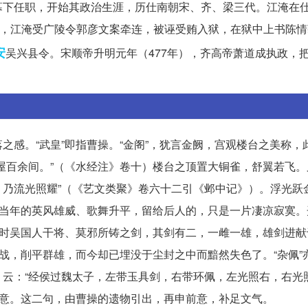
幕下任职，开始其政治生涯，历仕南朝宋、齐、梁三代。江淹在
幕，江淹受广陵令郭彦文案牵连，被诬受贿入狱，在狱中上书陈
安
吴兴县令。宋顺帝升明元年（477年），齐高帝萧道成执政，
之感。“武皇”即指曹操。“金阁”，犹言金阙，宫观楼台之美称，
屋百余间。”（《水经注》卷十）楼台之顶置大铜雀，舒翼若飞。
乃流光照耀”（《艺文类聚》卷六十二引《邺中记》）。浮光跃
复当年的英风雄威、歌舞升平，留给后人的，只是一片凄凉寂寞。
秋时吴国人干将、莫邪所铸之剑，其剑有二，一雌一雄，雄剑进献
北战，削平群雄，而今却已埋没于尘封之中而黯然失色了。“杂佩”
云：“经侯过魏太子，左带玉具剑，右带环佩，左光照右，右光照
之意。这二句，由曹操的遗物引出，再申前意，补足文气。