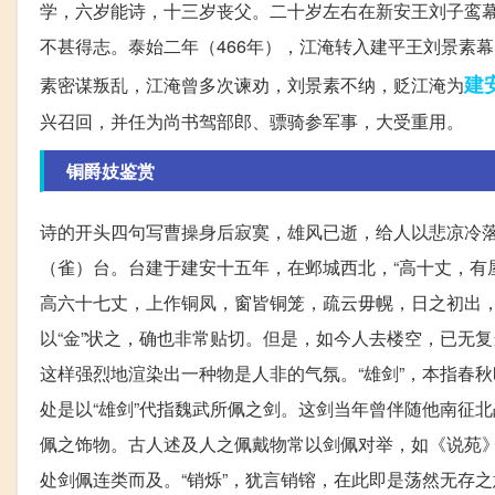
学，六岁能诗，十三岁丧父。二十岁左右在新安王刘子鸾
不甚得志。泰始二年（466年），江淹转入建平王刘景素
建
素密谋叛乱，江淹曾多次谏劝，刘景素不纳，贬江淹为
兴召回，并任为尚书驾部郎、骠骑参军事，大受重用。
铜爵妓鉴赏
诗的开头四句写曹操身后寂寞，雄风已逝，给人以悲凉冷落
（雀）台。台建于建安十五年，在邺城西北，“高十丈，有
高六十七丈，上作铜凤，窗皆铜笼，疏云毋幌，日之初出，
以“金”状之，确也非常贴切。但是，如今人去楼空，已无
这样强烈地渲染出一种物是人非的气氛。“雄剑”，本指春
处是以“雄剑”代指魏武所佩之剑。这剑当年曾伴随他南征
佩之饰物。古人述及人之佩戴物常以剑佩对举，如《说苑》
处剑佩连类而及。“销烁”，犹言销镕，在此即是荡然无存