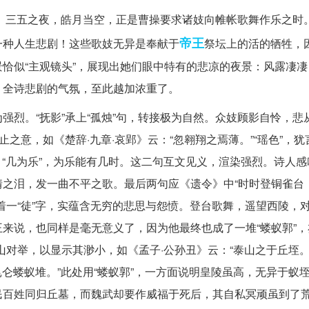
而出。三五之夜，皓月当空，正是曹操要求诸妓向帷帐歌舞作乐之时
帝王
一种人生悲剧！这些歌妓无异是奉献于
祭坛上的活的牺牲，
恰似“主观镜头”，展现出她们眼中特有的悲凉的夜景：风露凄凄
。全诗悲剧的气氛，至此越加浓重了。
强烈。“抚影”承上“孤烛”句，转接极为自然。众妓顾影自怜，悲
之意，如《楚辞·九章·哀郢》云：“忽翱翔之焉薄。”“瑶色”，犹
；“几为乐”，为乐能有几时。这二句互文见义，渲染强烈。诗人
之泪，发一曲不平之歌。最后两句应《遗令》中“时时登铜雀台
着一“徒”字，实蕴含无穷的悲思与怨愤。登台歌舞，遥望西陵，
来说，也同样是毫无意义了，因为他最终也成了一堆“蝼蚁郭”，
对举，以显示其渺小，如《孟子·公孙丑》云：“泰山之于丘垤。
昆仑蝼蚁堆。”此处用“蝼蚁郭”，一方面说明皇陵虽高，无异于蚁
民百姓同归丘墓，而魏武却要作威福于死后，其自私冥顽虽到了