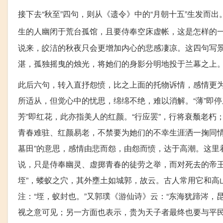
接下去“秋至”四句，则从《遗令》中的“月朝十五”生发
生的人幽闭于荒台孤馆，且要侍奉空床虚帐，这是怎样的
说来，皎洁的秋夜只会更增加内心的悲感凄凉。这四句写景
湛，孤独摇曳的烛光，将她们的身影分明地投于兰幕之上
此后六句，转入直抒怨愤，比之上面的托物诉情，感情更为
所适从，但觉心中的忧思，绵绵不绝，难以消解。“薄”即停止
芳”即红花，此亦指美人的红颜。“行应罢”，行将衰颓老朽
青春难驻、红颜易老，不禁要为她们的不幸生涯洒一掬同情
墓田”的意思，感情由悲而怨，由怨而愤，达于高潮。这里
说，只是侍奉幽灵、虚掷青春的徒劳之举，而对死去的帝王
垤”，蝼蚁之穴，其外壅土如城郭，故云。古人常用它和高山
注：“垤，蚁封也。”又郭璞《游仙诗》云：“东海犹蹄涔，
视之意可见；另一方面也表示，贵为天子者最终也要与平