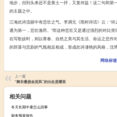
地步，但到头来还不是黄土一抔，又复何益！这二句和第
的主题之中。
江淹此诗流丽中有悲壮之气。李调元《雨村诗话》云：“诗
通为第一，悲壮激昂。”而这种悲壮又是通过强烈的对比突
在写歌妓时，则以青春、自然之美与其生活、命运之悲作
的辞藻与悲剧的气氛相反相成，形成此诗凄艳的风格，沈
网络标签
上一篇
“舞衣叠损金泥凤”的出处是哪里
相关问题
冬天长期中暑怎么回事
财务预算报告