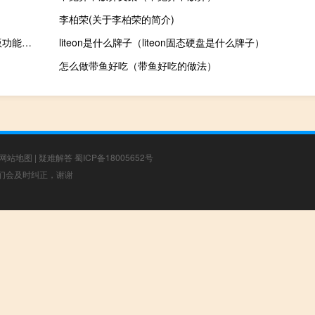
李柏荣(关于李柏荣的简介)
文明3万能修改器 V4.1.5 绿色版（文明3万能修改器 V4.1.5 绿色版功能简介）
liteon是什么牌子（liteon固态硬盘是什么牌子）
怎么做带鱼好吃（带鱼好吃的做法）
网站地图
|
疑难解答
蜀ICP备18005652号
，我们会及时纠正，谢谢