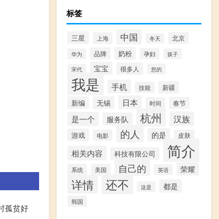
标签
中国
三星
北京
上海
冬天
奶粉
品牌
孕妇
华为
孩子
宝宝
很多人
您的
宋代
我是
手机
新疆
技能
日本
新编
无锡
春节
时间
杭州
汉族
是一个
服务队
的人
的是
游戏
电影
皮肤
简介
相关内容
科技有限公司
自己的
荣耀
系统
美国
英语
还不
详情
都是
这是
韩国
时孤贫好