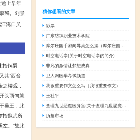
仕途上早年
猜你想看的文章
情获释。刘景
把江淹自吴
影票
广东纺织职业技术学院
摩尔庄园手游向导桌怎么摆（摩尔庄园手游向导桌摆放方法）
时空电话亭(关于时空电话亭的简介)
此指铜爵
非凡的激情让梦想成真
又其“西台
卫人网医学考试频道
金之楼观，
我很重要作文怎么写（我很重要作文）
开头两句就
王社平
于吴王，此
查理九世恶魔医务室(关于查理九世恶魔医务室的简介)
亦指魏武所
历趣市场
左。”故此