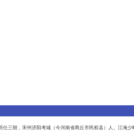
家，历仕三朝，宋州济阳考城（今河南省商丘市民权县）人。江淹少