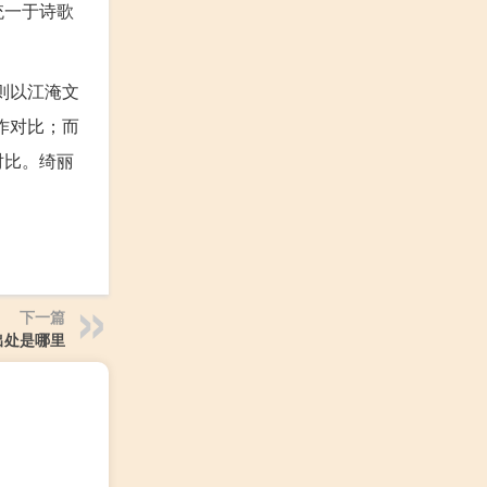
统一于诗歌
则以江淹文
作对比；而
对比。绮丽
下一篇
出处是哪里