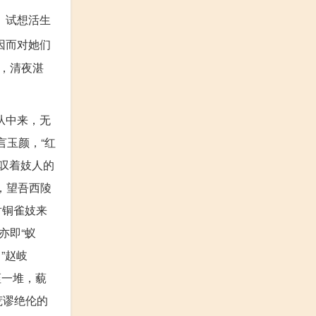
。试想活生
因而对她们
，清夜湛
从中来，无
言玉颜，“红
感叹着妓人的
，望吾西陵
对铜雀妓来
亦即“蚁
”赵岐
垤一堆，藐
荒谬绝伦的