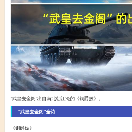
“武皇去金阁”出自南北朝江淹的《铜爵妓》。
“武皇去金阁”全诗
《铜爵妓》