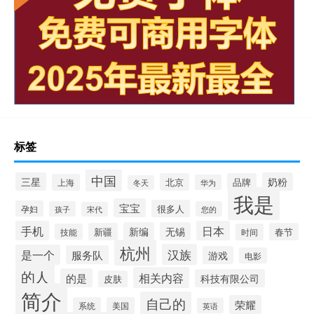
标签
中国
三星
奶粉
北京
品牌
上海
华为
冬天
我是
宝宝
很多人
孕妇
孩子
您的
宋代
手机
日本
新编
无锡
新疆
春节
技能
时间
杭州
汉族
是一个
服务队
游戏
电影
的人
相关内容
的是
科技有限公司
皮肤
简介
自己的
荣耀
系统
美国
英语