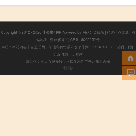
Copyright © 2012 - 2026
小公主问答
Powered by
网站分类目录
|
精选推荐文章
|
网
站地图
|
疑难解答
蜀ICP备18005652号
声明：本站内容来自互联网，如信息有错误可发邮件到f_fb#foxmail.com说明，我们
会及时纠正，谢谢
本站仅为个人兴趣爱好，不接盈利性广告及商业合作
小男孩