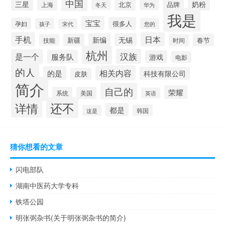
中国
三星
奶粉
北京
品牌
上海
华为
冬天
我是
宝宝
很多人
孕妇
孩子
您的
宋代
手机
日本
新编
无锡
新疆
春节
技能
时间
杭州
汉族
是一个
服务队
游戏
电影
的人
相关内容
的是
科技有限公司
皮肤
简介
自己的
荣耀
系统
美国
英语
还不
详情
都是
韩国
这是
猜你想看的文章
闪电部队
湖南中医药大学专科
铁塔公园
明张弼杂书(关于明张弼杂书的简介)