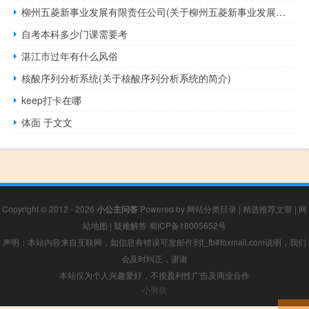
柳州五菱新事业发展有限责任公司(关于柳州五菱新事业发展有限责任公司的简介)
自考本科多少门课需要考
湛江市过年有什么风俗
核酸序列分析系统(关于核酸序列分析系统的简介)
keep打卡在哪
体面 于文文
Copyright © 2012 - 2026
小公主问答
Powered by
网站分类目录
|
精选推荐文章
|
网
站地图
|
疑难解答
蜀ICP备18005652号
声明：本站内容来自互联网，如信息有错误可发邮件到f_fb#foxmail.com说明，我们
会及时纠正，谢谢
本站仅为个人兴趣爱好，不接盈利性广告及商业合作
小男孩