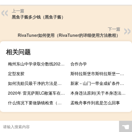
上一篇
黑鱼子酱多少钱（黑鱼子酱）
下一篇
RivaTuner如何使用（RivaTuner的详细使用方法教程）
相关问题
梅州东山中学录取分数线2022（梅州东山中学）
合作办学
定型发胶
斯特拉斯堡市斯特拉斯堡一号度假屋酒店(关于斯特拉斯堡市斯特拉斯堡一号度假屋酒店的简介)
如何洗贻贝最干净的方法是清洗贻贝(提前两天用清水浸泡)
新家－山门一带金成矿条件和找矿方向的研究(关于新家－山门一带金成矿条件和找矿方向的研究的简介)
2020年 雷克萨斯LC敞篷车在街头拍摄时被掩盖
本身违法原则(关于本身违法原则的简介)
什么情况下要做肠镜检查（什么情况下要做肠镜）
孟晚舟事件到底是怎么回事
☚