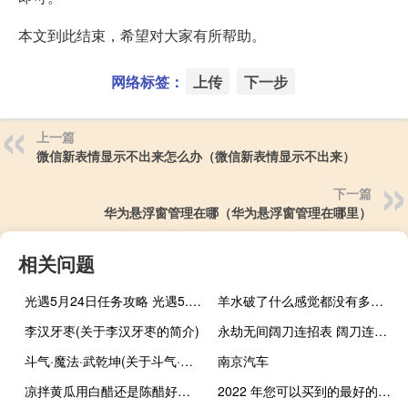
本文到此结束，希望对大家有所帮助。
网络标签：
上传
下一步
上一篇
微信新表情显示不出来怎么办（微信新表情显示不出来）
下一篇
华为悬浮窗管理在哪（华为悬浮窗管理在哪里）
相关问题
光遇5月24日任务攻略 光遇5.24收集橙色光芒面对冥龙
羊水破了什么感觉都没有多久才有反应（羊水破了什么感觉）
李汉牙枣(关于李汉牙枣的简介)
永劫无间阔刀连招表 阔刀连招教学
斗气·魔法·武乾坤(关于斗气·魔法·武乾坤的简介)
南京汽车
凉拌黄瓜用白醋还是陈醋好（凉拌黄瓜用白醋可以吗）
2022 年您可以买到的最好的联想笔记本电脑