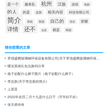
杭州
汉族
是一个
服务队
游戏
电影
的人
相关内容
的是
科技有限公司
皮肤
简介
自己的
荣耀
系统
美国
英语
还不
详情
都是
韩国
这是
猜你想看的文章
枣强盛腾玻璃钢环保设备有限公司(关于枣强盛腾玻璃钢环保设备有限公司的简介)
曙光英雄礼包兑换码分享
格子衫配什么裤子图片（格子衫配什么裤子）
李忠新(关于李忠新的简介)
上原亚
2022年农历二月十九是什么日子（开市好不好）
张天师传奇