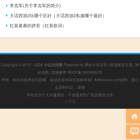
李克军(关于李克军的简介)
大话西游2玩哪个区好（大话西游2私服哪个最好）
红装素裹的拼音（红装歌词）
Copyright © 2012 - 2026
小公主问答
Powered by
网站分类目录
|
精选推荐文章
|
网
站地图
|
疑难解答
蜀ICP备18005652号
声明：本站内容来自互联网，如信息有错误可发邮件到f_fb#foxmail.com说明，我们
会及时纠正，谢谢
本站仅为个人兴趣爱好，不接盈利性广告及商业合作
小男孩