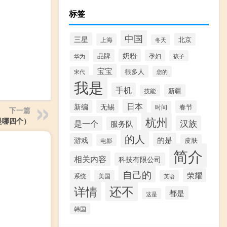
标签
中国
三星
北京
上海
冬天
奶粉
品牌
孕妇
华为
孩子
宝宝
很多人
您的
宋代
我是
手机
新疆
技能
日本
新编
无锡
春节
时间
下一篇
杭州
是哪四个）
汉族
是一个
服务队
的人
的是
游戏
电影
皮肤
简介
相关内容
科技有限公司
自己的
荣耀
系统
美国
英语
还不
详情
都是
这是
韩国