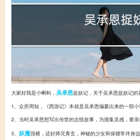
吴承恩
大家好我是小蝌蚪，
捉妖记，关于吴承恩捉妖记的
1、众所周知，《西游记》本就是吴承恩编纂出来的一部小
2、当时吴承恩想写出传世的志怪故事，为搜集灵感，要亲
妖魔
3、
强横，还好师兄青玄，神秘的少女和保镖常伴身