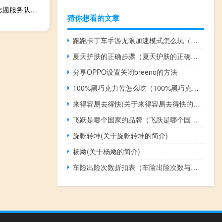
柏城办事处西关社区志愿服务队(关于柏城办事处西关社区志愿服务队的简介)
猜你想看的文章
跑跑卡丁车手游无限加速模式怎么玩（有哪些技巧）
夏天护肤的正确步骤（夏天护肤的正确步骤）
分享OPPO设置关闭breeno的方法
100%黑巧克力苦怎么吃（100%黑巧克力苦怎么吃）
来得容易去得快(关于来得容易去得快的简介)
飞跃是哪个国家的品牌（飞跃是哪个国家的品牌）
旋乾转坤(关于旋乾转坤的简介)
杨飏(关于杨飏的简介)
车险出险次数折扣表（车险出险次数与折扣）