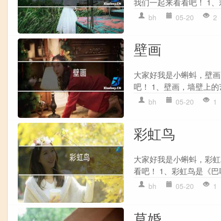
我们一起来看看吧！ 1、
bh
05-20
2
壁画
大家好我是小蝌蚪，壁画
吧！ 1、壁画，墙壁上的
bh
05-20
1
彩虹鸟
大家好我是小蝌蚪，彩虹
看吧！ 1、彩虹鸟是《巴
bh
05-20
1
草婚