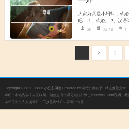
大家好我是小蝌蚪，草婚
吧！ 1、草婚。 2、汉语
bh
05-19
1
1
2
3
Copyright © 2012 - 2026
小公主问答
Powered by
网站分类目录
|
精选推荐文章
|
声明：本站内容来自互联网，如信息有错误可发邮件到f_fb#foxmail.com说明
本站仅为个人兴趣爱好，不接盈利性广告及商业合作