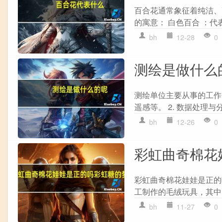
百合花通常象征着纯洁、
的寓意： 白色百合 ：代
bh
12-28
0
测绘是做什么
测绘单位主要从事的工作
遥感等。 2. 数据处理与
bh
12-26
0
彩虹曲奇棉花
彩虹曲奇棉花娃娃是正的
工制作的毛绒玩具，其中
bh
11-27
0