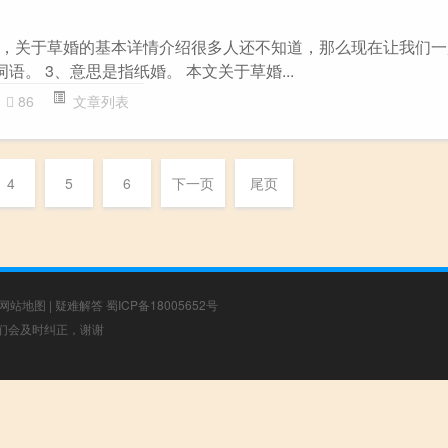
，关于草婚的基本详情介绍很多人还不知道，那么现在让我们一
词语。 3、意思是指纸婚。 本文关于草婚...
86
文章列表
4
5
6
下一页
尾页
网站地图
|
疑难解答
蜀ICP备18005652号
，我们会及时纠正，谢谢