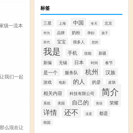
标签
中国
三星
北京
上海
冬天
国家级一流本
奶粉
品牌
孕妇
华为
孩子
宝宝
很多人
您的
宋代
我是
手机
新疆
技能
日本
新编
无锡
春节
时间
杭州
汉族
是一个
服务队
让我们一起
的人
的是
游戏
电影
皮肤
简介
相关内容
科技有限公司
自己的
荣耀
系统
美国
英语
还不
详情
都是
这是
韩国
那么现在让