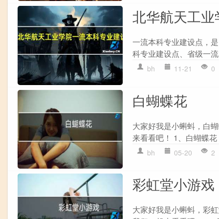
北华航天工业
一流本科专业建设点，是
科专业建设点、省级一流
bh
11-21
0
白蝴蝶花
大家好我是小蝌蚪，白蝴
来看看吧！ 1、白蝴蝶花（拉丁学名
bh
05-20
2
彩虹堂小游戏
大家好我是小蝌蚪，彩虹