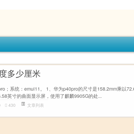
o长度多少厘米
；系统：emui11。 1、华为p40pro的尺寸是158.2mm乘以72.6
.58英寸的曲面显示屏，使用了麒麟9905G的处...
0
430
文章列表