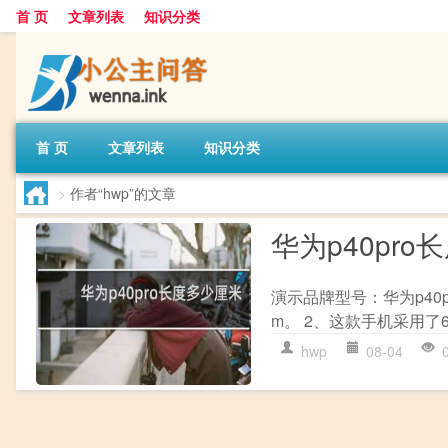
首 页
文章列表
知识分类
首 页
文章列表
知识分类
>
作者“hwp”的文章
华为p40pr
演示品牌型号：华为p40pro
m。 2、这款手机采用了6
hwp
08-04