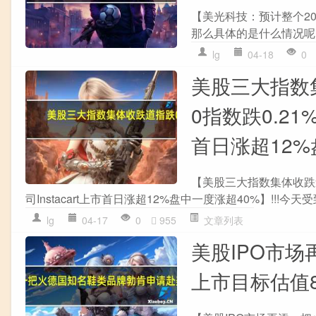
【美光科技：预计整个20
那么具体的是什么情况呢
lg
04-18
0
美股三大指数集
0指数跌0.21
首日涨超12%
【美股三大指数集体收跌道指
司Instacart上市首日涨超12%盘中一度涨超40%】!!!今天受
lg
04-17
0
955
文章列表
美股IPO市
上市目标估值