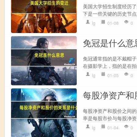
美国大学招生制度经历了
下是一些关键的历史节点和变
lg
01-08
0
免冠是什么意
免冠通常指的是不戴帽子
在摄影学上，指的是在拍
lg
01-05
0
每股净资产和
每股净资产和股价之间的关系可
率是每股市价与每股净资产的
lg
01-04
0