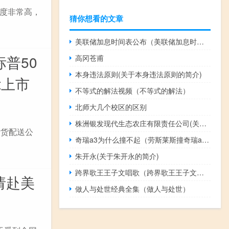
注度非常高，
猜你想看的文章
美联储加息时间表公布（美联储加息时间表）
标普50
高冈苍甫
本身违法原则(关于本身违法原则的简介)
t上市
不等式的解法视频（不等式的解法）
北师大几个校区的区别
株洲银发现代生态农庄有限责任公司(关于株洲银发现代生态农庄有限责任公司的简介)
杂货配送公
奇瑞a3为什么撞不起（劳斯莱斯撞奇瑞a3什么梗）
朱开永(关于朱开永的简介)
跨界歌王王子文唱歌（跨界歌王王子文第几期）
请赴美
做人与处世经典全集（做人与处世）