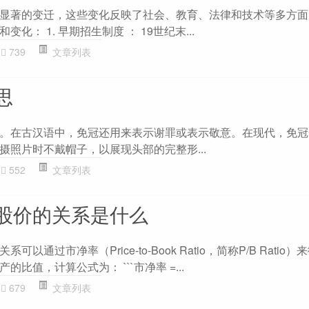
显著的变迁，这些变化反映了社会、教育、法律和技术等多方面
化： 1. 早期招生制度 ： 19世纪末...
739
文章列表
思
。在古汉语中，免冠还用来表示谢罪或表示敬意。在现代，免冠
摄照片时不戴帽子，以展现头部的完整形...
552
文章列表
股价的关系是什么
以通过市净率（Price-to-Book Ratio，简称P/B Ratio
比值，计算公式为： ```市净率 =...
679
文章列表