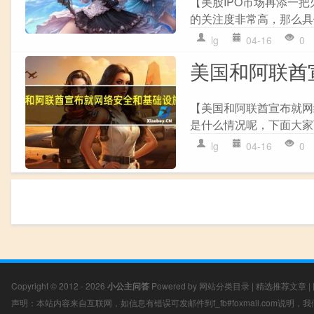
【美股IPO市场再添一把
的关注度非常高，那么具
lg
04-16
0
美国和阿联酋
【美国和阿联酋宣布就网
是什么情况呢，下面大家可
lg
04-16
0
Copyright © 2012 - 2026
小公主问答
Powered by
网站分类目录
|
精选推荐文章
|
声明：本站内容来自互联网，如信息有错误可发邮件到f_fb#foxmail.com说明