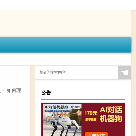
☚
么？ 如何理
公告