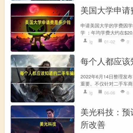
美国大学申请
申请美国大学的学费因学
学 ：年均学费大约在$20,0
lg
01-02
0
每个人都应该
2022年6月14日整理
重要。不仅针对二手车商，
lg
06-06
0
美光科技：预
所改善