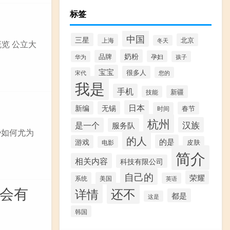
标签
中国
三星
北京
上海
冬天
览 公立大
奶粉
品牌
孕妇
华为
孩子
宝宝
很多人
您的
宋代
我是
手机
新疆
技能
日本
新编
无锡
春节
时间
杭州
汉族
是一个
服务队
势如何尤为
的人
的是
游戏
电影
皮肤
简介
相关内容
科技有限公司
自己的
荣耀
系统
美国
英语
都会有
还不
详情
都是
这是
韩国