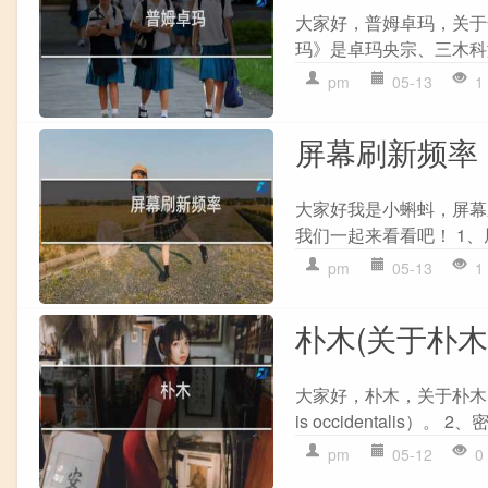
大家好，普姆卓玛，关于
玛》是卓玛央宗、三木科演唱
pm
05-13
1
屏幕刷新频率
大家好我是小蝌蚪，屏幕
我们一起来看看吧！ 1、
pm
05-13
1
朴木(关于朴木
大家好，朴木，关于朴木的
is occidentalis）。 
pm
05-12
0