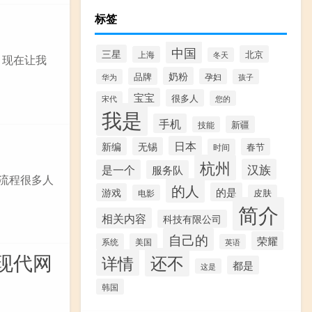
标签
中国
三星
北京
上海
冬天
，现在让我
奶粉
品牌
孕妇
华为
孩子
宝宝
很多人
您的
宋代
我是
手机
新疆
技能
日本
新编
无锡
春节
时间
杭州
汉族
是一个
服务队
的流程很多人
的人
的是
游戏
电影
皮肤
简介
相关内容
科技有限公司
自己的
荣耀
系统
美国
英语
现代网
还不
详情
都是
这是
韩国