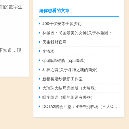
我们的数字生
猜你想看的文章
400千伏安等于多少瓦
林徽因：民国最美的女神(关于林徽因：民国最美的女神的简介)
天生我财官网
不知道，现
李汝求
cpu降温硅脂（cpu降温）
斗神之魂(关于斗神之魂的简介)
新都桥婚纱摄影工作室
大珍珠大结局完整版（大珍珠）
咽字组词（咽的组词有哪些）
DOTA2转会汇总：B神告别赛场（三大C时代落幕）