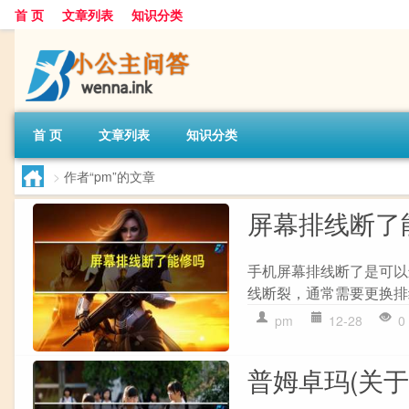
首 页
文章列表
知识分类
首 页
文章列表
知识分类
>
作者“pm”的文章
屏幕排线断了
手机屏幕排线断了是可以
线断裂，通常需要更换排线或
pm
12-28
0
普姆卓玛(关