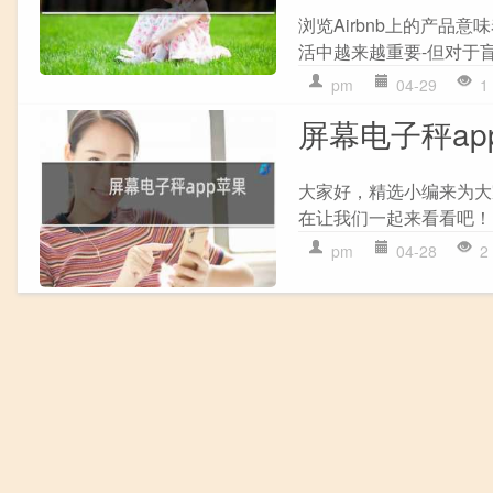
浏览Airbnb上的产
活中越来越重要-但对于盲
pm
04-29
1
屏幕电子秤a
大家好，精选小编来为大
在让我们一起来看看吧！ 
pm
04-28
2