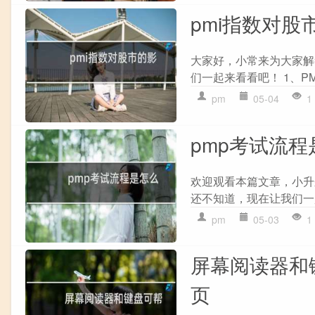
pmi指数对股
大家好，小常来为大家解
们一起来看看吧！ 1、P
pm
05-04
1
pmp考试流
欢迎观看本篇文章，小升
还不知道，现在让我们一起
pm
05-03
1
屏幕阅读器和
页